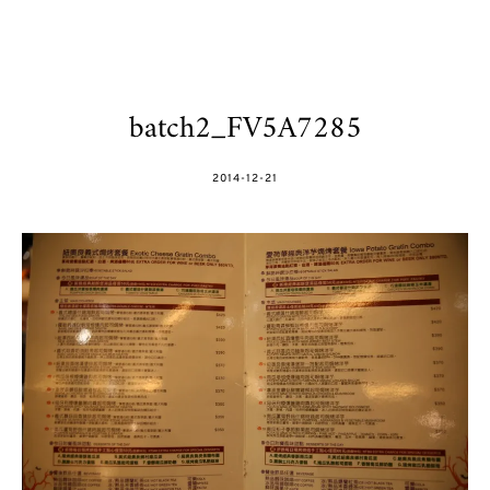
batch2_FV5A7285
POSTED
2014-12-21
ON