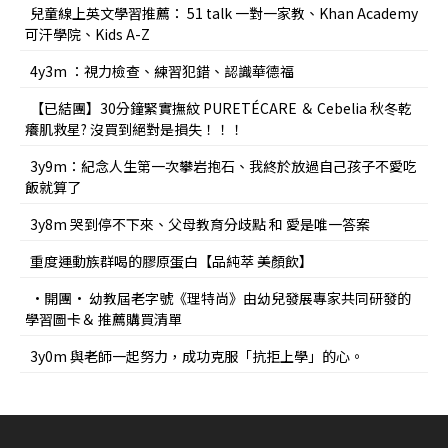
兒童線上英文學習推薦： 51 talk 一對一家教、Khan Academy
可汗學院、Kids A-Z
4y3m ：視力檢查、練習犯錯、認識華德福
【已結團】30分鐘緊實撫紋 PURETÉCARE ＆ Cebelia 秋冬乾
癢肌救星? 沒買到絕對是損失！！！
3y9m：紀念人生第一次攀岩抱石、我終於放過自己孩子不愛吃
飯就算了
3y8m 哭到停不下來、父母教育分歧點 和 愛是唯一答案
重度運動族群喝的膠原蛋白【品純萃 美顏飲】
•開團• 幼教屆老字號《理特尚》由幼兒發展專家共同研發的
學習圖卡＆ 推薦購買清單
3y0m 與老師一起努力，成功克服「抗拒上學」的心。