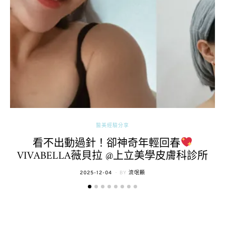
醫美經驗分享
看不出動過針！卻神奇年輕回春
VIVABELLA薇貝拉 @上立美學皮膚科診所
POSTED
2025-12-04
BY
流氓顆
ON