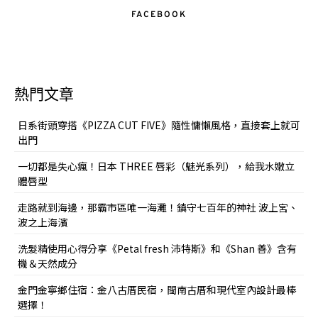
FACEBOOK
熱門文章
日系街頭穿搭《PIZZA CUT FIVE》隨性慵懶風格，直接套上就可
出門
一切都是失心瘋！日本 THREE 唇彩（魅光系列），給我水嫩立
體唇型
走路就到海邊，那霸市區唯一海灘！鎮守七百年的神社 波上宮、
波之上海濱
洗髮精使用心得分享《Petal fresh 沛特斯》和《Shan 善》含有
機＆天然成分
金門金寧鄉住宿：金八古厝民宿，閩南古厝和現代室內設計最棒
選擇！