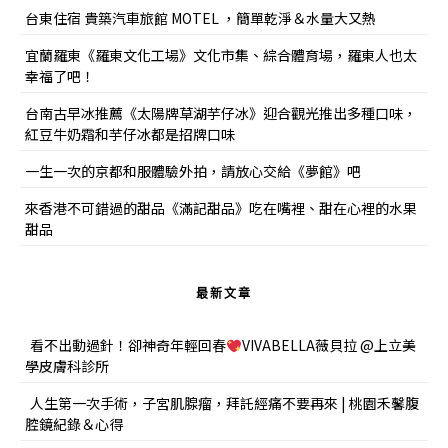
台東住宿 貴築汽車旅館 MOTEL ，簡單乾淨＆水量大又熱
宜蘭羅東《羅東文化工場》文化市集、綜合體育場，羅東人也太
幸福了吧！
台南古早冰推薦《太陽牌草湖芋仔冰》迎合觀光推出多種口味，
紅豆牛奶霜和芋仔冰都是招牌口味
一生一次的京都和服體驗外拍，請放心交給《夢館》吧
來香港不可錯過的甜品《滿記甜品》吃在嘴裡、甜在心裡的水果
甜品
最新文章
看不出動過針！卻神奇年輕回春
VIVABELLA薇貝拉 @上立美
學皮膚科診所
人生第一次手術，子宮肌腺瘤，拜託經痛不要再來 | 桃園禾馨腹
腔鏡紀錄＆心得