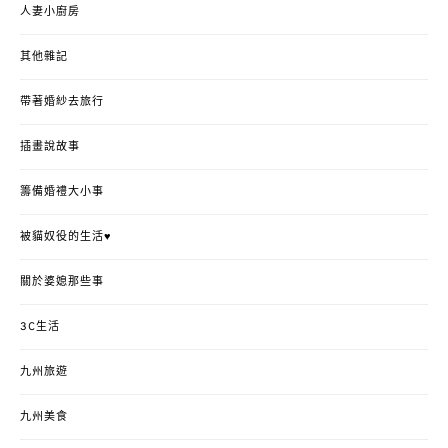
人妻小廚房
其他雜記
帶著婚紗去旅行
插畫說故事
籌備婚禮大小事
被貓奴役的生活♥
關於婆媳那些事
3C生活
九州旅遊
九州美食