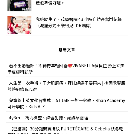
產包準備好囉。
我終於生了，茂盛醫院 43 小時自然產奮鬥紀錄
（減痛分娩＋樂得兒LDR病房）
最新文章
看不出動過針！卻神奇年輕回春
VIVABELLA薇貝拉 @上立美
學皮膚科診所
人生第一次手術，子宮肌腺瘤，拜託經痛不要再來 | 桃園禾馨腹
腔鏡紀錄＆心得
兒童線上英文學習推薦： 51 talk 一對一家教、Khan Academy
可汗學院、Kids A-Z
4y3m ：視力檢查、練習犯錯、認識華德福
【已結團】30分鐘緊實撫紋 PURETÉCARE ＆ Cebelia 秋冬乾