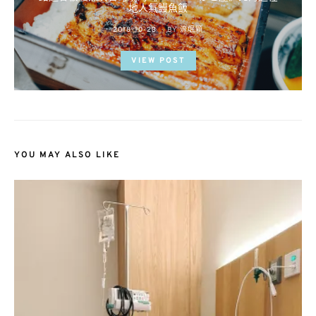
地人氣鰻魚飯
POSTED
2018-10-23
BY
流氓顆
ON
VIEW POST
YOU MAY ALSO LIKE