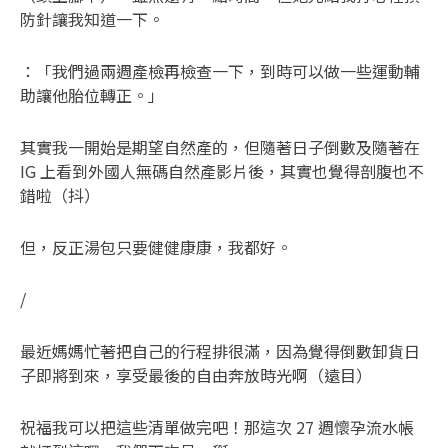
防針讓我知道一下。
：「我們過兩週產檢再檢查一下，到時可以做一些運動輔
助讓他胎位轉正。」
其實我一開始是期望自然產的，但隨著日子倒數及隨著在
IG 上看到外國人無碼自然產影片後，其實也覺得剖腹也不
錯啦（抖）
但，反正湯包只要健健康康，我都好。
/
最近媽媽忙著把自己的行程排很滿，因為覺得倒數卸貨日
子即將到來，享受最後的自由奔放時光啊（遠目）
祝福我可以把這些清單做完吧！那這次 27 週懷孕流水帳