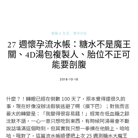
婚姻 & 生活
懷孕日誌
27 週懷孕流水帳：糖水不是魔王
關、4D湯包複製人、胎位不正可
能要剖腹
POSTED
2018-10-18
ON
什麼？！轉眼已經在倒數 100 天了，原本覺得還很久的
事，現在好像沒辦法假裝逃避了啊（摸下巴）；對我而言
最大的轉變是：「我變得很容易餓！」經常在低血糖之餘
沈默不語，一心一意只想吃到東西，有時候阿湯哥會不斷
說話填滿這個時刻，但其實我只想一拳揍在他臉上，哈哈
哈。哦對了，這篇流水帳順便把上次 25 週測糖水大魔王