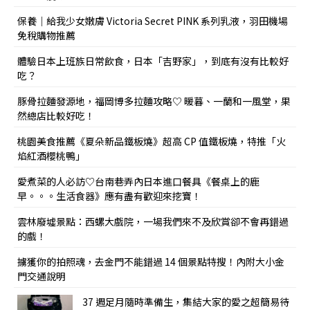
保養｜給我少女嫩膚 Victoria Secret PINK 系列乳液，羽田機場
免稅購物推薦
體驗日本上班族日常飲食，日本「吉野家」，到底有沒有比較好
吃？
豚骨拉麵發源地，福岡博多拉麵攻略♡ 暖暮、一蘭和一風堂，果
然總店比較好吃！
桃園美食推薦《夏朵新品鐵板燒》超高 CP 值鐵板燒，特推「火
焰紅酒櫻桃鴨」
愛煮菜的人必訪♡台南巷弄內日本進口餐具《餐桌上的鹿
早。。。生活食器》應有盡有歡迎來挖寶！
雲林廢墟景點：西螺大戲院，一場我們來不及欣賞卻不會再錯過
的戲！
擄獲你的拍照魂，去金門不能錯過 14 個景點特搜！內附大小金
門交通說明
37 週足月隨時準備生，集結大家的愛之超簡易待