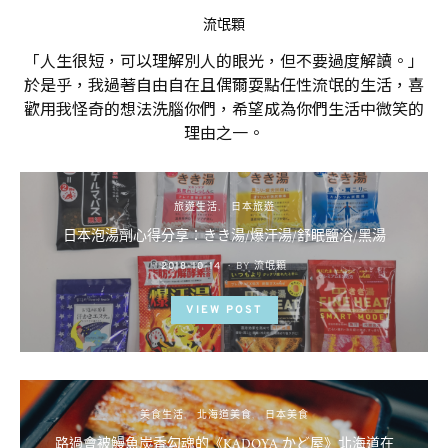
流氓顆
「人生很短，可以理解別人的眼光，但不要過度解讀。」
於是乎，我過著自由自在且偶爾耍點任性流氓的生活，喜
歡用我怪奇的想法洗腦你們，希望成為你們生活中微笑的
理由之一。
旅遊生活
日本旅遊
日本泡湯劑心得分享：きき湯/爆汗湯/舒眠鹽浴/黑湯
POSTED
2018-10-14
BY
流氓顆
ON
VIEW POST
美食生活
北海道美食
日本美食
路過會被鰻魚炭香勾魂的《KADOYA かど屋》北海道在