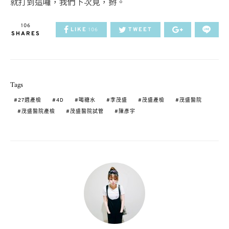
就打到這囉，我們下次見，掰。
106
LIKE
TWEET
106
SHARES
Tags
27週產檢
4D
喝糖水
李茂盛
茂盛產檢
茂盛醫院
茂盛醫院產檢
茂盛醫院試管
陳彥宇