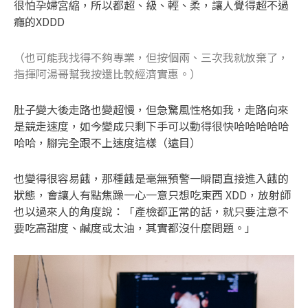
很怕孕婦宮縮，所以都超、級、輕、柔，讓人覺得超不過
癮的XDDD
（也可能我找得不夠專業，但按個兩、三次我就放棄了，
指揮阿湯哥幫我按還比較經濟實惠。）
肚子變大後走路也變超慢，但急驚風性格如我，走路向來
是競走速度，如今變成只剩下手可以動得很快哈哈哈哈哈
哈哈，腳完全跟不上速度這樣（遠目）
也變得很容易餓，那種餓是毫無預警一瞬間直接進入餓的
狀態，會讓人有點焦躁一心一意只想吃東西 XDD，放射師
也以過來人的角度說：「產檢都正常的話，就只要注意不
要吃高甜度、鹹度或太油，其實都沒什麼問題。」