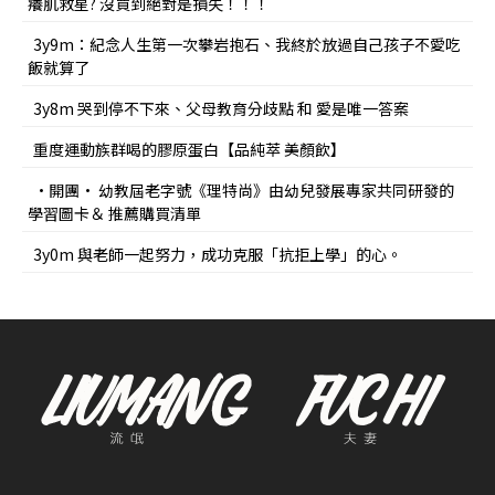
癢肌救星? 沒買到絕對是損失！！！
3y9m：紀念人生第一次攀岩抱石、我終於放過自己孩子不愛吃
飯就算了
3y8m 哭到停不下來、父母教育分歧點 和 愛是唯一答案
重度運動族群喝的膠原蛋白【品純萃 美顏飲】
•開團• 幼教屆老字號《理特尚》由幼兒發展專家共同研發的
學習圖卡＆ 推薦購買清單
3y0m 與老師一起努力，成功克服「抗拒上學」的心。