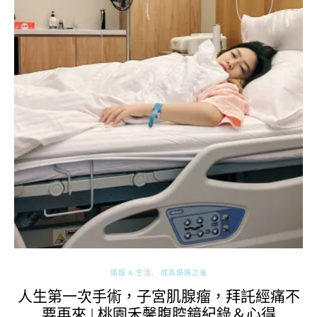
婚姻 & 生活
成為媽媽之後
人生第一次手術，子宮肌腺瘤，拜託經痛不
要再來 | 桃園禾馨腹腔鏡紀錄＆心得