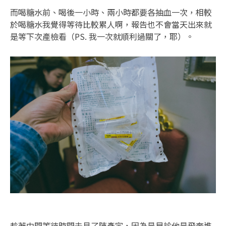
而喝糖水前、喝後一小時、兩小時都要各抽血一次，相較
於喝糖水我覺得等待比較累人啊，報告也不會當天出來就
是等下次產檢看（PS. 我一次就順利過關了，耶）。
趁著中間等待時間去見了陳彥宇，因為是早診他是飛奔進