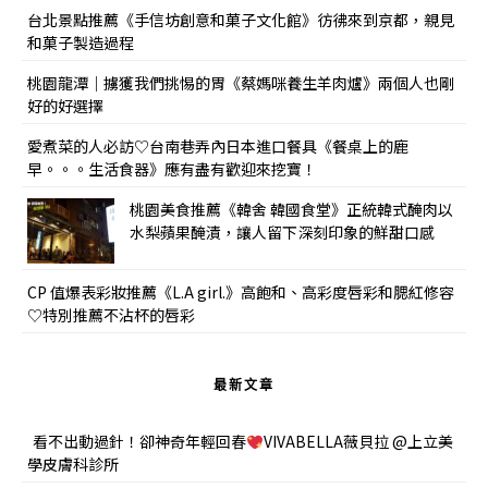
台北景點推薦《手信坊創意和菓子文化館》彷彿來到京都，親見
和菓子製造過程
桃園龍潭｜擄獲我們挑惕的胃《蔡媽咪養生羊肉爐》兩個人也剛
好的好選擇
愛煮菜的人必訪♡台南巷弄內日本進口餐具《餐桌上的鹿
早。。。生活食器》應有盡有歡迎來挖寶！
桃園美食推薦《韓舍 韓國食堂》正統韓式醃肉以
水梨蘋果醃漬，讓人留下深刻印象的鮮甜口感
CP 值爆表彩妝推薦《L.A girl.》高飽和、高彩度唇彩和腮紅修容
♡特別推薦不沾杯的唇彩
最新文章
看不出動過針！卻神奇年輕回春
VIVABELLA薇貝拉 @上立美
學皮膚科診所