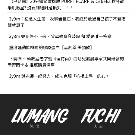
【已結團】30分鐘緊實撫紋 PURETÉCARE ＆ Cebelia 秋冬乾
癢肌救星? 沒買到絕對是損失！！！
3y9m：紀念人生第一次攀岩抱石、我終於放過自己孩子不愛吃
飯就算了
3y8m 哭到停不下來、父母教育分歧點 和 愛是唯一答案
重度運動族群喝的膠原蛋白【品純萃 美顏飲】
•開團• 幼教屆老字號《理特尚》由幼兒發展專家共同研發的
學習圖卡＆ 推薦購買清單
3y0m 與老師一起努力，成功克服「抗拒上學」的心。