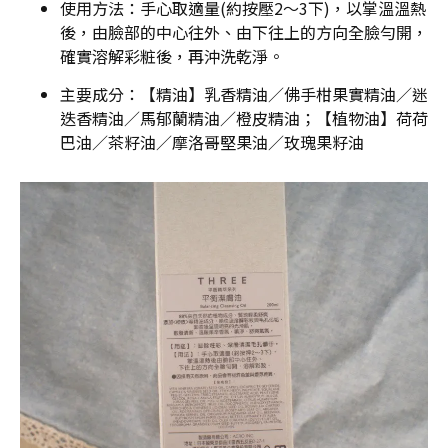
使用方法：手心取適量(約按壓2～3下)，以掌溫溫熱
後，由臉部的中心往外、由下往上的方向全臉勻開，
確實溶解彩粧後，再沖洗乾淨。
主要成分：【精油】乳香精油／佛手柑果實精油／迷
迭香精油／馬郁蘭精油／橙皮精油；【植物油】荷荷
巴油／茶籽油／摩洛哥堅果油／玫瑰果籽油