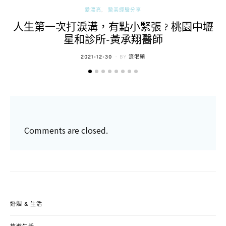
愛漂亮
醫美經驗分享
人生第一次打淚溝，有點小緊張 ? 桃園中壢
星和診所-黃承翔醫師
POSTED
2021-12-30
BY
流氓顆
ON
Comments are closed.
婚姻 & 生活