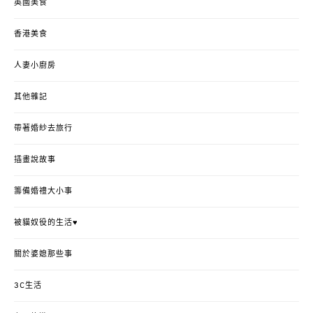
英國美食
香港美食
人妻小廚房
其他雜記
帶著婚紗去旅行
插畫說故事
籌備婚禮大小事
被貓奴役的生活♥
關於婆媳那些事
3C生活