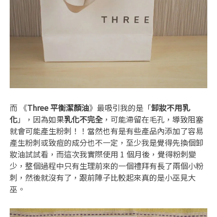
而 《
Three 平衡潔顏油
》最吸引我的是「
卸妝不用乳
化
」，因為如果
乳化不完全
，可能滯留在毛孔，導致阻塞
就會可能產生粉刺！！當然也有是有些產品內添加了容易
產生粉刺或致痘的成分也不一定，至少我是覺得先換個卸
妝油試試看，而這次我實際使用 1 個月後，覺得粉刺變
少，整個過程中只有生理前來的一個禮拜有長了兩個小粉
刺，然後就沒有了，跟前陣子比較起來真的是小巫見大
巫。