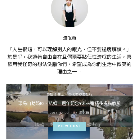
流氓顆
「人生很短，可以理解別人的眼光，但不要過度解讀。」
於是乎，我過著自由自在且偶爾耍點任性流氓的生活，喜
歡用我怪奇的想法洗腦你們，希望成為你們生活中微笑的
理由之一。
婚姻 & 生活
帶著婚紗去旅行
環島自助婚紗，結婚一週年紀念♥未來還請多多指教啦
POSTED
2014-12-02
BY
流氓顆
ON
VIEW POST