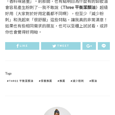
「香料味過重」。剎那間，也有點明白為什麼有的卸妝油
會容易產生粉刺了…我不敢說《
Three 平衡潔顏油
》超級
好用（大家對於好用定義都不同啊），但至少「減少粉
刺」和洗起來「很舒服」這些特點，讓我真的非常滿意！
如果也有些相同需求的朋友，也可以至櫃上試試看，或許
你也會覺得好用呦。
LIKE
TWEET
Tags
THREE 平衡潔顏油
保養推薦
推薦
減少粉刺
精油