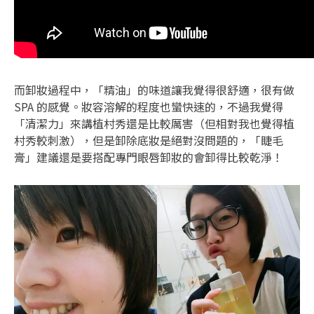
而卸妝過程中，「精油」的味道讓我覺得很舒適，很有做
SPA 的感覺。妝容溶解的程度也蠻快速的，不過我覺得
「清潔力」來講植村秀還是比較厲害（但相對我也覺得植
村秀較刺激），但是卸除底妝是絕對沒問題的，「睫毛
膏」建議還是要搭配專門眼唇卸妝的會卸得比較乾淨！