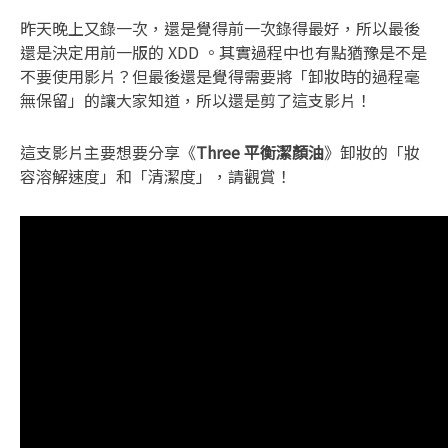
昨天晚上又錄一次，還是覺得前一次錄得最好，所以最後
還是決定用前一版的 XDD 。其實過程中也有點猶豫是不是
不要使用影片？但最後還是覺得需要將「卸妝時的過程毫
無保留」的讓大家知道，所以還是剪了這支影片！
這支影片主要想要分享《
Three 平衡潔顏油
》卸妝的「妝
容溶解速度」和「清潔度」，請觀賞！