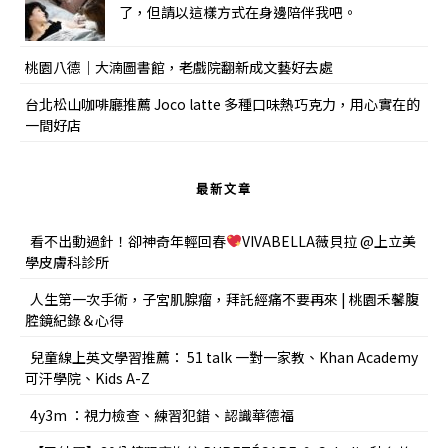
了，但請以這樣方式在身邊陪伴我吧。
桃園八德｜大湳圖書館，老戲院翻新成文藝好去處
台北松山咖啡廳推薦 Joco latte 多種口味熱巧克力，用心實在的
一間好店
最新文章
看不出動過針！卻神奇年輕回春
VIVABELLA薇貝拉 @上立美
學皮膚科診所
人生第一次手術，子宮肌腺瘤，拜託經痛不要再來 | 桃園禾馨腹
腔鏡紀錄＆心得
兒童線上英文學習推薦： 51 talk 一對一家教、Khan Academy
可汗學院、Kids A-Z
4y3m ：視力檢查、練習犯錯、認識華德福