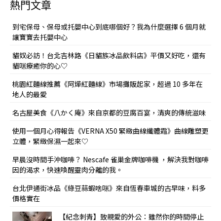
熱門文章
到宅保母、保母或托嬰中心到底哪個好？我為什麼選擇 6 個月就
讓寶寶去托嬰中心
貓奴必訪！台北吉林路《日貓族冰品飲料店》平價又好吃，還有
貓咪療癒你的心♡
桃園紅麵線推薦《阿燁紅麵線》市場攤販起家，超過 10 多年在
地人的最愛
名古屋美食《八かく庵》來自京都的豆腐百宴，清爽的傳統滋味
使用一個月心得報告《VERNA X50 緊緻曲線纖體霜》曲線雕塑更
立體，緊緻保濕一起來♡
早晨沒時間手沖咖啡？ Nescafe 雀巢金牌咖啡機 ，解決我對咖啡
因的渴求，快速喚醒靈肉分離的我。
台北伊通街冰品《綠豆蒜蝦啥咪》來自恆春車城的古早味，料多
價格實在
【紀念刺青】致親愛的外公：雖然你的時間停止