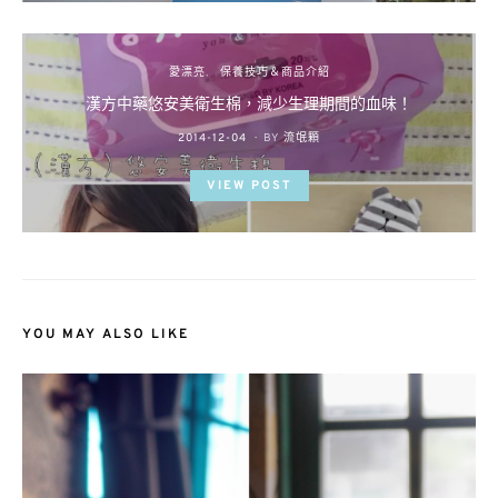
愛漂亮
保養技巧＆商品介紹
漢方中藥悠安美衛生棉，減少生理期間的血味！
POSTED
2014-12-04
BY
流氓顆
ON
VIEW POST
YOU MAY ALSO LIKE