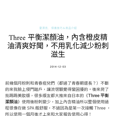
愛漂亮
保養技巧＆商品介紹
Three 平衡潔顏油，內含橙皮精
油清爽好聞，不用乳化減少粉刺
滋生
POSTED
2014-12-03
ON
前幾個月粉刺和青春痘兒們（都過了青春期還長？）不斷
的來我臉上侵門踏戶，讓流氓顆覺得蠻困擾的。後來爬了
批踢踢美妝版，很多版友都大推來自日本的《
Three 平衡
潔顏油
》使用後粉刺變少，加上內含精油所以整個使用過
程很像在做 SPA 般舒服，不過因為是第一次接觸 Three ，
所以使用一個月後才上來和大家報告使用心得！