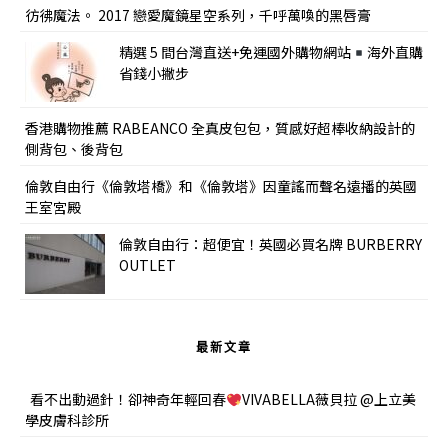
彷彿魔法。 2017 戀愛魔鏡星空系列，千呼萬喚的黑唇膏
精選 5 間台灣直送+免運國外購物網站
海外直購
省錢小撇步
香港購物推薦 RABEANCO 全真皮包包，質感好超棒收納設計的
側背包、後背包
倫敦自由行《倫敦塔橋》和《倫敦塔》因童謠而聲名遠播的英國
王室宮殿
倫敦自由行：超便宜！英國必買名牌 BURBERRY
OUTLET
最新文章
看不出動過針！卻神奇年輕回春
VIVABELLA薇貝拉 @上立美
學皮膚科診所