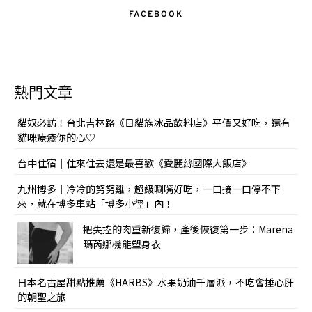
FACEBOOK
熱門文章
貓奴必訪！台北吉林路《日貓族冰品飲料店》平價又好吃，還有
貓咪療癒你的心♡
台中住宿｜住來住去還是最喜歡《愛麗絲國際大飯店》
九州博多｜冷冷的努努雞，超級唰嘴好吃，一口接一口停不下
來，就在博多車站「博多小徑」內！
把失控的肉重新復歸，產後恢復第一步：Marena
瑪芮娜機能塑身衣
日本名古屋甜點推薦《HARBS》水果奶油千層派，不吃會捶心肝
的朝聖之旅