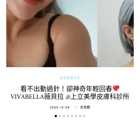
醫美經驗分享
看不出動過針！卻神奇年輕回春
VIVABELLA薇貝拉 @上立美學皮膚科診所
POSTED
2025-12-04
BY
流氓顆
ON