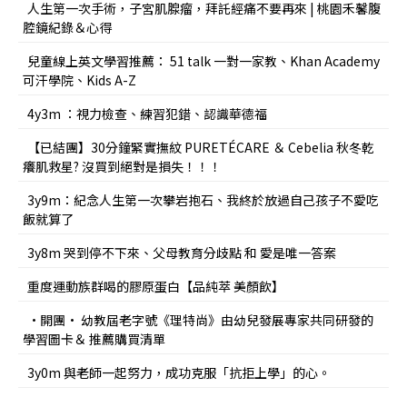
人生第一次手術，子宮肌腺瘤，拜託經痛不要再來 | 桃園禾馨腹
腔鏡紀錄＆心得
兒童線上英文學習推薦： 51 talk 一對一家教、Khan Academy
可汗學院、Kids A-Z
4y3m ：視力檢查、練習犯錯、認識華德福
【已結團】30分鐘緊實撫紋 PURETÉCARE ＆ Cebelia 秋冬乾
癢肌救星? 沒買到絕對是損失！！！
3y9m：紀念人生第一次攀岩抱石、我終於放過自己孩子不愛吃
飯就算了
3y8m 哭到停不下來、父母教育分歧點 和 愛是唯一答案
重度運動族群喝的膠原蛋白【品純萃 美顏飲】
•開團• 幼教屆老字號《理特尚》由幼兒發展專家共同研發的
學習圖卡＆ 推薦購買清單
3y0m 與老師一起努力，成功克服「抗拒上學」的心。