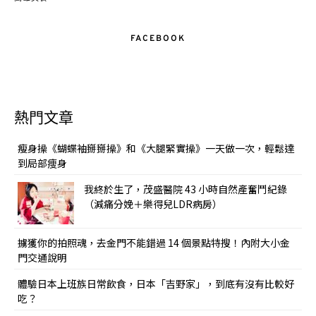
FACEBOOK
熱門文章
瘦身操《蝴蝶袖掰掰操》和《大腿緊實操》一天做一次，輕鬆達
到局部痩身
我終於生了，茂盛醫院 43 小時自然產奮鬥紀錄
（減痛分娩＋樂得兒LDR病房）
擄獲你的拍照魂，去金門不能錯過 14 個景點特搜！內附大小金
門交通說明
體驗日本上班族日常飲食，日本「吉野家」，到底有沒有比較好
吃？