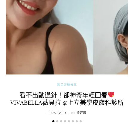
醫美經驗分享
看不出動過針！卻神奇年輕回春
VIVABELLA薇貝拉 @上立美學皮膚科診所
POSTED
2025-12-04
BY
流氓顆
ON