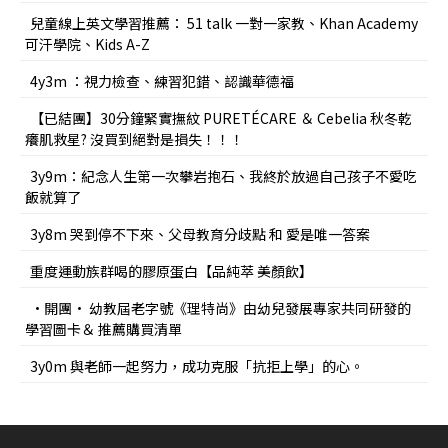
兒童線上英文學習推薦： 51 talk 一對一家教、Khan Academy
可汗學院、Kids A-Z
4y3m ：視力檢查、練習犯錯、認識華德福
【已結團】30分鐘緊實撫紋 PURETÉCARE ＆ Cebelia 秋冬乾
癢肌救星? 沒買到絕對是損失！！！
3y9m：紀念人生第一次攀岩抱石、我終於放過自己孩子不愛吃
飯就算了
3y8m 哭到停不下來、父母教育分歧點 和 愛是唯一答案
重度運動族群喝的膠原蛋白【品純萃 美顏飲】
•開團• 幼教屆老字號《理特尚》由幼兒發展專家共同研發的
學習圖卡＆ 推薦購買清單
3y0m 與老師一起努力，成功克服「抗拒上學」的心。