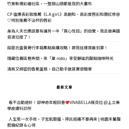
竹東軟橋彩繪社區，一整個山頭都是我的大畫布
CP 值爆表彩妝推薦《L.A girl.》高飽和、高彩度唇彩和腮紅修容
♡特別推薦不沾杯的唇彩
身為人夫也應該要有讓另一半「賞心悅目」的自覺，我去做美國
音波拉提了！
屈臣氏蛋黃哥行李箱集點換購攻略！跟我這樣買最划算！
隱藏信義區巷弄間，來「巢 nido」享受靜謐的甜點咖啡時光
清爽又綿密的香蕉蛋糕，自己動手做其實很簡單
最新文章
看不出動過針！卻神奇年輕回春
VIVABELLA薇貝拉 @上立美
學皮膚科診所
人生第一次手術，子宮肌腺瘤，拜託經痛不要再來 | 桃園禾馨腹
腔鏡紀錄＆心得