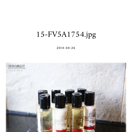
15-FV5A1754.jpg
POSTED
2014-04-26
ON