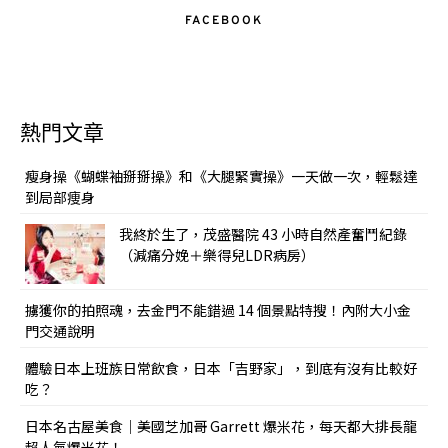
FACEBOOK
熱門文章
瘦身操《蝴蝶袖掰掰操》和《大腿緊實操》一天做一次，輕鬆達
到局部痩身
我終於生了，茂盛醫院 43 小時自然產奮鬥紀錄
（減痛分娩＋樂得兒LDR病房）
擄獲你的拍照魂，去金門不能錯過 14 個景點特搜！內附大小金
門交通說明
體驗日本上班族日常飲食，日本「吉野家」，到底有沒有比較好
吃？
日本名古屋美食｜美國芝加哥 Garrett 爆米花，每天都大排長龍
超人氣爆米花！