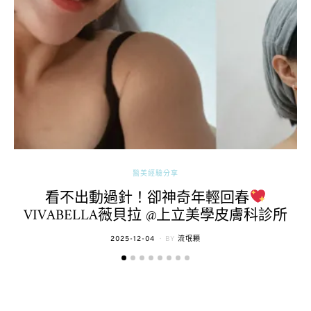
醫美經驗分享
看不出動過針！卻神奇年輕回春
VIVABELLA薇貝拉 @上立美學皮膚科診所
POSTED
2025-12-04
BY
流氓顆
ON