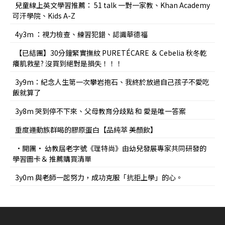
兒童線上英文學習推薦： 51 talk 一對一家教、Khan Academy
可汗學院、Kids A-Z
4y3m ：視力檢查、練習犯錯、認識華德福
【已結團】30分鐘緊實撫紋 PURETÉCARE ＆ Cebelia 秋冬乾
癢肌救星? 沒買到絕對是損失！！！
3y9m：紀念人生第一次攀岩抱石、我終於放過自己孩子不愛吃
飯就算了
3y8m 哭到停不下來、父母教育分歧點 和 愛是唯一答案
重度運動族群喝的膠原蛋白【品純萃 美顏飲】
•開團• 幼教屆老字號《理特尚》由幼兒發展專家共同研發的
學習圖卡＆ 推薦購買清單
3y0m 與老師一起努力，成功克服「抗拒上學」的心。