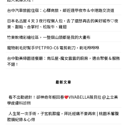
台中汽車旅館住宿：心驛商旅，鄰近逢甲夜市＆中港路交流道
日本名古屋 4 天 3 夜行程懶人包，去了還想再去的美好城市♡夜
景、甜點、合掌村、松阪牛、雞翅
竹東軟橋彩繪社區，一整個山頭都是我的大畫布
寵物剃毛好幫手!PETPRO-C6 電剪剃刀，剃毛咻咻咻
台中勤美綠園道餐廳：南瓜屋-魔女露露的廚房，適合聚餐＆服務
不錯！
最新文章
看不出動過針！卻神奇年輕回春
VIVABELLA薇貝拉 @上立美
學皮膚科診所
人生第一次手術，子宮肌腺瘤，拜託經痛不要再來 | 桃園禾馨腹
腔鏡紀錄＆心得