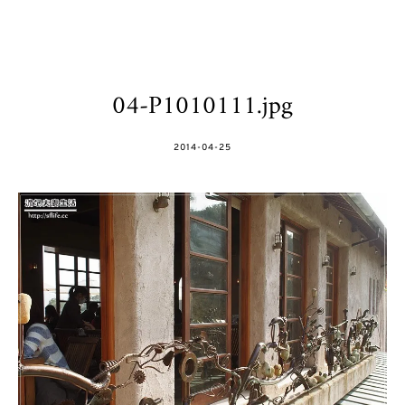
04-P1010111.jpg
POSTED
2014-04-25
ON