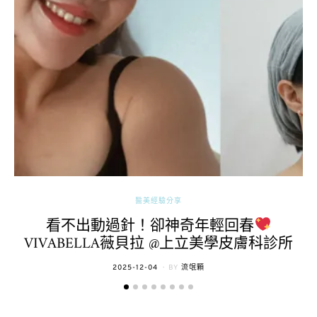
醫美經驗分享
看不出動過針！卻神奇年輕回春
VIVABELLA薇貝拉 @上立美學皮膚科診所
POSTED
2025-12-04
BY
流氓顆
ON