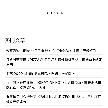
FACEBOOK
熱門文章
淘寶購物｜iPhone 7 手機殼，IG 打卡必備，搞怪拍照超好用
日系街頭穿搭《PIZZA CUT FIVE》隨性慵懶風格，直接套上就可
出門
推薦 O&CO. 橄欖油界的精品，吃過一次就愛上
九州熊本飯店推薦｜DORMY INN HOTEL 免費拉麵、露天浴池和
愛心傘，超高 CP 值！大推！
洗髮精使用心得分享《Petal fresh 沛特斯》和《Shan 善》含有
機＆天然成分