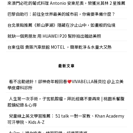
來澳門必吃的葡式料理 Antonio 安東尼奧，榮獲米其林 2 星推薦
巴黎自助行：前往全世界最美的城市前，你需要準備什麼？
台北景點推薦《新山夢湖》隱藏在汐止山中，如畫般的仙境
就缺一個男朋友 用 HUAWEI P20 幫妳拍出雜誌美照
台東住宿 貴築汽車旅館 MOTEL ，簡單乾淨＆水量大又熱
最新文章
看不出動過針！卻神奇年輕回春
VIVABELLA薇貝拉 @上立美
學皮膚科診所
人生第一次手術，子宮肌腺瘤，拜託經痛不要再來 | 桃園禾馨腹
腔鏡紀錄＆心得
兒童線上英文學習推薦： 51 talk 一對一家教、Khan Academy
可汗學院、Kids A-Z