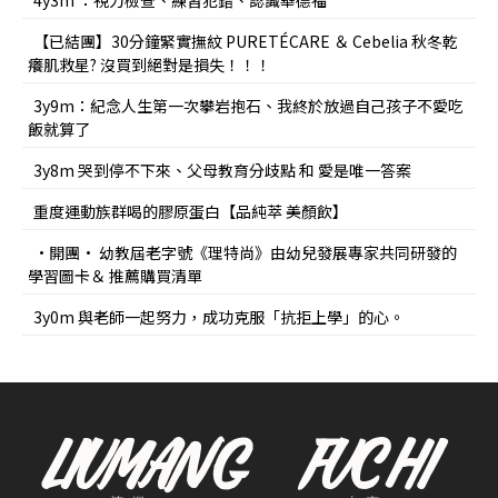
4y3m ：視力檢查、練習犯錯、認識華德福
【已結團】30分鐘緊實撫紋 PURETÉCARE ＆ Cebelia 秋冬乾
癢肌救星? 沒買到絕對是損失！！！
3y9m：紀念人生第一次攀岩抱石、我終於放過自己孩子不愛吃
飯就算了
3y8m 哭到停不下來、父母教育分歧點 和 愛是唯一答案
重度運動族群喝的膠原蛋白【品純萃 美顏飲】
•開團• 幼教屆老字號《理特尚》由幼兒發展專家共同研發的
學習圖卡＆ 推薦購買清單
3y0m 與老師一起努力，成功克服「抗拒上學」的心。