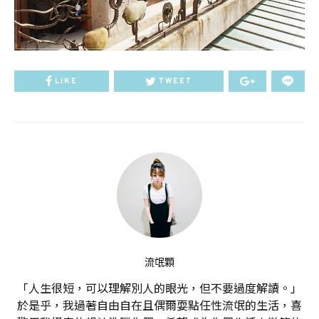
LIKE
TWEET
流氓顆
「人生很短，可以理解別人的眼光，但不要過度解讀。」
於是乎，我過著自由自在且偶爾耍點任性流氓的生活，喜