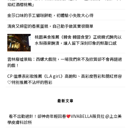
焰紅酒櫻桃鴨」
金莎口味的手工貓咪餅乾，初體驗小失敗大心得
清爽又綿密的香蕉蛋糕，自己動手做其實很簡單
桃園美食推薦《韓舍 韓國食堂》正統韓式醃肉以
水梨蘋果醃漬，讓人留下深刻印象的鮮甜口感
雲林廢墟景點：西螺大戲院，一場我們來不及欣賞卻不會再錯過
的戲！
CP 值爆表彩妝推薦《L.A girl.》高飽和、高彩度唇彩和腮紅修容
♡特別推薦不沾杯的唇彩
最新文章
看不出動過針！卻神奇年輕回春
VIVABELLA薇貝拉 @上立美
學皮膚科診所