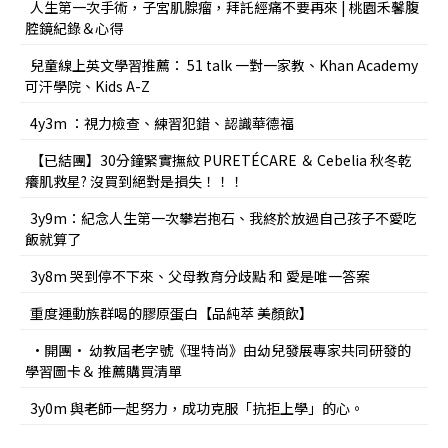
人生第一次手術，子宮肌腺瘤，拜託經痛不要再來 | 桃園禾馨腹
腔鏡紀錄＆心得
兒童線上英文學習推薦： 51 talk 一對一家教、Khan Academy
可汗學院、Kids A-Z
4y3m ：視力檢查、練習犯錯、認識華德福
【已結團】30分鐘緊實撫紋 PURETÉCARE ＆ Cebelia 秋冬乾
癢肌救星? 沒買到絕對是損失！！！
3y9m：紀念人生第一次攀岩抱石、我終於放過自己孩子不愛吃
飯就算了
3y8m 哭到停不下來、父母教育分歧點 和 愛是唯一答案
重度運動族群喝的膠原蛋白【品純萃 美顏飲】
•開團• 幼教屆老字號《理特尚》由幼兒發展專家共同研發的
學習圖卡＆ 推薦購買清單
3y0m 與老師一起努力，成功克服「抗拒上學」的心。