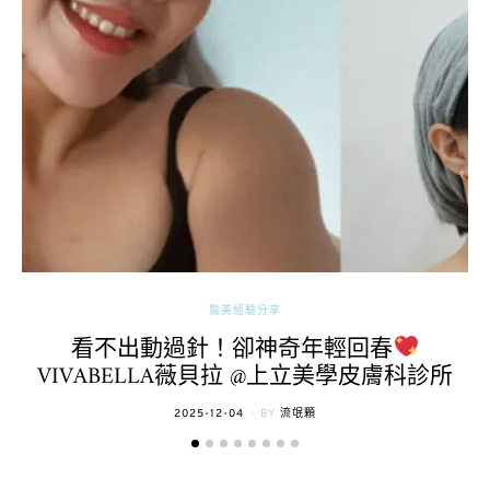
醫美經驗分享
看不出動過針！卻神奇年輕回春
VIVABELLA薇貝拉 @上立美學皮膚科診所
POSTED
2025-12-04
BY
流氓顆
ON