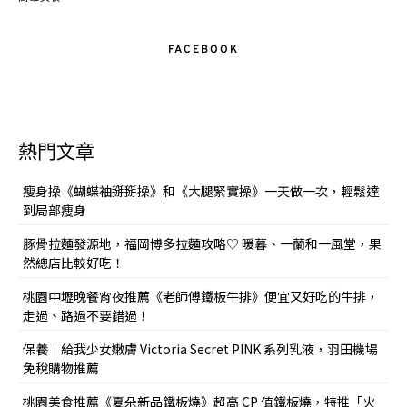
FACEBOOK
熱門文章
瘦身操《蝴蝶袖掰掰操》和《大腿緊實操》一天做一次，輕鬆達
到局部痩身
豚骨拉麵發源地，福岡博多拉麵攻略♡ 暖暮、一蘭和一風堂，果
然總店比較好吃！
桃園中壢晚餐宵夜推薦《老師傅鐵板牛排》便宜又好吃的牛排，
走過、路過不要錯過！
保養｜給我少女嫩膚 Victoria Secret PINK 系列乳液，羽田機場
免稅購物推薦
桃園美食推薦《夏朵新品鐵板燒》超高 CP 值鐵板燒，特推「火