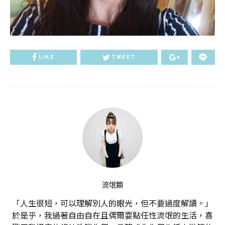
LIKE
TWEET
流氓顆
「人生很短，可以理解別人的眼光，但不要過度解讀。」
於是乎，我過著自由自在且偶爾耍點任性流氓的生活，喜