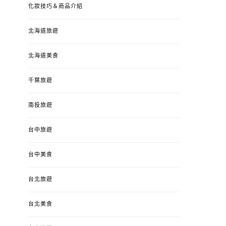
化妝技巧＆商品介紹
北海道旅遊
北海道美食
千葉旅遊
南投旅遊
婚姻 & 生活
成為媽媽之後
婚姻 & 生活
成
台中旅遊
4y3m ：視力檢查、練習犯
【已結團】30
錯、認識華德福
PURETÉCARE ＆ 
冬乾癢肌救星?
台中美食
POSTED
2023-04-12
BY
流氓顆
是損失！
ON
台北旅遊
POSTED
2022-12-05
B
ON
台北美食