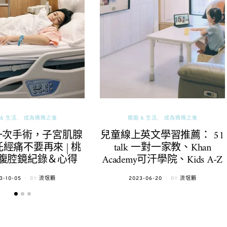
& 生活
成為媽媽之後
婚姻 & 生活
成為媽媽之後
一次手術，子宮肌腺
兒童線上英文學習推薦： 51
經痛不要再來 | 桃
talk 一對一家教、Khan
腹腔鏡紀錄＆心得
Academy可汗學院、Kids A-Z
TED
POSTED
3-10-05
BY
流氓顆
2023-06-20
BY
流氓顆
ON