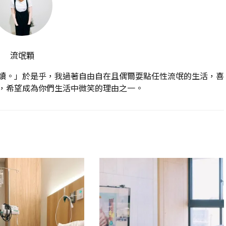
流氓顆
讀。」於是乎，我過著自由自在且偶爾耍點任性流氓的生活，喜
，希望成為你們生活中微笑的理由之一。