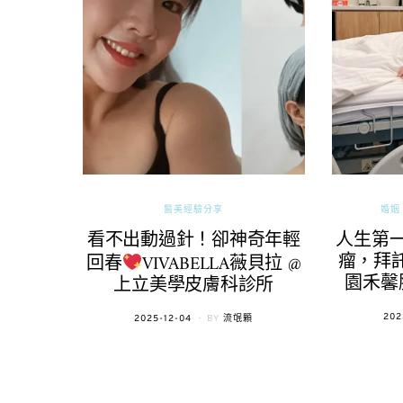
醫美經驗分享
婚姻 
看不出動過針！卻神奇年輕
人生第
瘤，拜託
回春
VIVABELLA薇貝拉 @
園禾馨
上立美學皮膚科診所
POS
202
POSTED
2025-12-04
BY
流氓顆
ON
ON