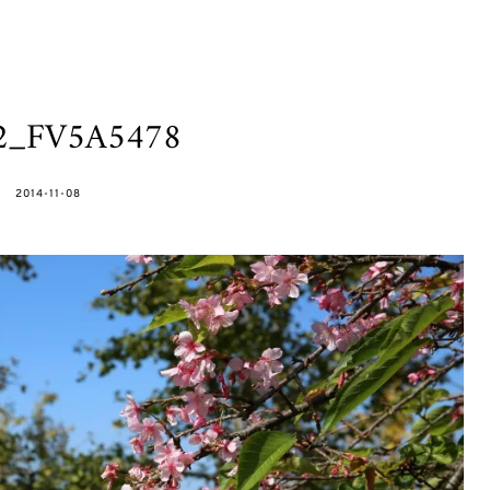
h2_FV5A5478
POSTED
2014-11-08
ON