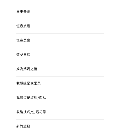
屏東美食
恆春旅遊
恆春美食
懷孕日誌
成為媽媽之後
我想這是家常菜
我想這是甜點/西點
收納技巧/生活巧思
新竹旅遊