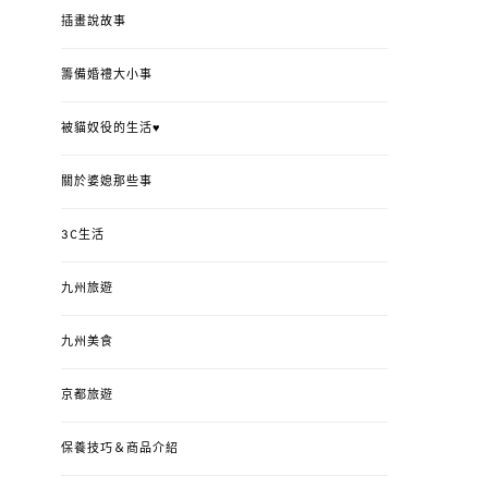
插畫說故事
籌備婚禮大小事
被貓奴役的生活♥
關於婆媳那些事
3C生活
九州旅遊
九州美食
京都旅遊
保養技巧＆商品介紹