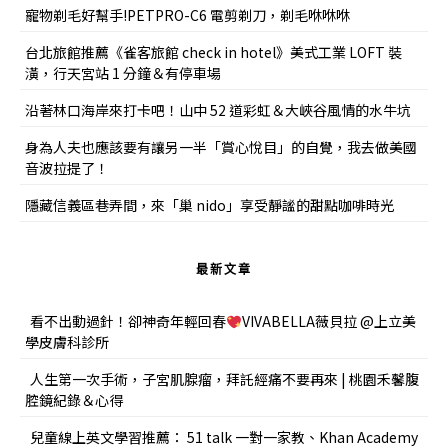
寵物剃毛好幫手!PETPRO-C6 電剪剃刀，剃毛咻咻咻
台北旅館推薦《雀客旅館 check in hotel》美式工業 LOFT 裝
潢，行天宮站 1 分鐘＆有停車場
沿著林口海岸來打卡吧！山中 52 道彩虹＆大峽谷風情的水牛坑
身為人夫也應該要有讓另一半「賞心悅目」的自覺，我去做美國
音波拉提了！
隱藏信義區巷弄間，來「巢 nido」享受靜謐的甜點咖啡時光
最新文章
看不出動過針！卻神奇年輕回春
VIVABELLA薇貝拉 @上立美
學皮膚科診所
人生第一次手術，子宮肌腺瘤，拜託經痛不要再來 | 桃園禾馨腹
腔鏡紀錄＆心得
兒童線上英文學習推薦： 51 talk 一對一家教、Khan Academy