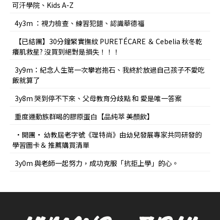
可汗學院、Kids A-Z
4y3m ：視力檢查、練習犯錯、認識華德福
【已結團】30分鐘緊實撫紋 PURETÉCARE ＆ Cebelia 秋冬乾
癢肌救星? 沒買到絕對是損失！！！
3y9m：紀念人生第一次攀岩抱石、我終於放過自己孩子不愛吃
飯就算了
3y8m 哭到停不下來、父母教育分歧點 和 愛是唯一答案
重度運動族群喝的膠原蛋白【品純萃 美顏飲】
•開團• 幼教屆老字號《理特尚》由幼兒發展專家共同研發的
學習圖卡＆ 推薦購買清單
3y0m 與老師一起努力，成功克服「抗拒上學」的心。