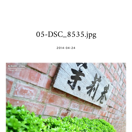
05-DSC_8535.jpg
POSTED
2014-04-24
ON