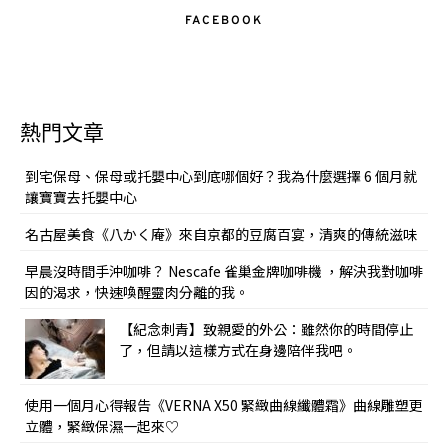
FACEBOOK
熱門文章
到宅保母、保母或托嬰中心到底哪個好？我為什麼選擇 6 個月就
讓寶寶去托嬰中心
名古屋美食《八かく庵》來自京都的豆腐百宴，清爽的傳統滋味
早晨沒時間手沖咖啡？ Nescafe 雀巢金牌咖啡機 ，解決我對咖啡
因的渴求，快速喚醒靈肉分離的我。
【紀念刺青】致親愛的外公：雖然你的時間停止
了，但請以這樣方式在身邊陪伴我吧。
使用一個月心得報告《VERNA X50 緊緻曲線纖體霜》曲線雕塑更
立體，緊緻保濕一起來♡