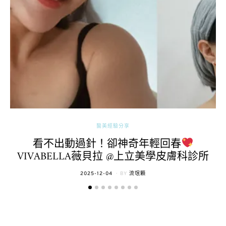
醫美經驗分享
看不出動過針！卻神奇年輕回春
VIVABELLA薇貝拉 @上立美學皮膚科診所
POSTED
2025-12-04
BY
流氓顆
ON