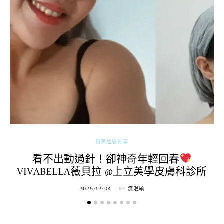
醫美經驗分享
看不出動過針！卻神奇年輕回春
VIVABELLA薇貝拉 @上立美學皮膚科診所
POSTED
2025-12-04
BY
流氓顆
ON