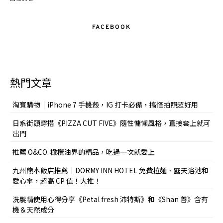
FACEBOOK
熱門文章
淘寶購物｜iPhone 7 手機殼，IG 打卡必備，搞怪拍照超好用
日系街頭穿搭《PIZZA CUT FIVE》隨性慵懶風格，直接套上就可
出門
推薦 O&CO. 橄欖油界的精品，吃過一次就愛上
九州熊本飯店推薦｜DORMY INN HOTEL 免費拉麵、露天浴池和
愛心傘，超高 CP 值！大推！
洗髮精使用心得分享《Petal fresh 沛特斯》和《Shan 善》含有
機＆天然成分