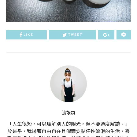
LIKE
TWEET
流氓顆
「人生很短，可以理解別人的眼光，但不要過度解讀。」
於是乎，我過著自由自在且偶爾耍點任性流氓的生活，喜