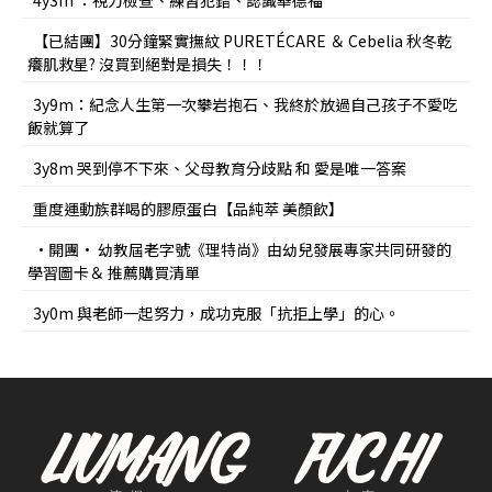
4y3m ：視力檢查、練習犯錯、認識華德福
【已結團】30分鐘緊實撫紋 PURETÉCARE ＆ Cebelia 秋冬乾
癢肌救星? 沒買到絕對是損失！！！
3y9m：紀念人生第一次攀岩抱石、我終於放過自己孩子不愛吃
飯就算了
3y8m 哭到停不下來、父母教育分歧點 和 愛是唯一答案
重度運動族群喝的膠原蛋白【品純萃 美顏飲】
•開團• 幼教屆老字號《理特尚》由幼兒發展專家共同研發的
學習圖卡＆ 推薦購買清單
3y0m 與老師一起努力，成功克服「抗拒上學」的心。