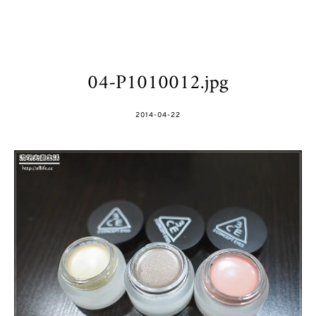
04-P1010012.jpg
POSTED
2014-04-22
ON