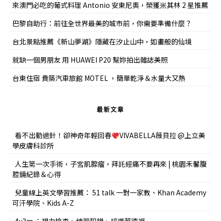
來澳門必吃的葡式料理 Antonio 安東尼奧，榮獲米其林 2 星推薦
巴黎自助行：前往全世界最美的城市前，你需要準備什麼？
台北景點推薦《新山夢湖》隱藏在汐止山中，如畫般的仙境
就缺一個男朋友 用 HUAWEI P20 幫妳拍出雜誌美照
台東住宿 貴築汽車旅館 MOTEL ，簡單乾淨＆水量大又熱
最新文章
看不出動過針！卻神奇年輕回春
VIVABELLA薇貝拉 @上立美
學皮膚科診所
人生第一次手術，子宮肌腺瘤，拜託經痛不要再來 | 桃園禾馨腹
腔鏡紀錄＆心得
兒童線上英文學習推薦： 51 talk 一對一家教、Khan Academy
可汗學院、Kids A-Z