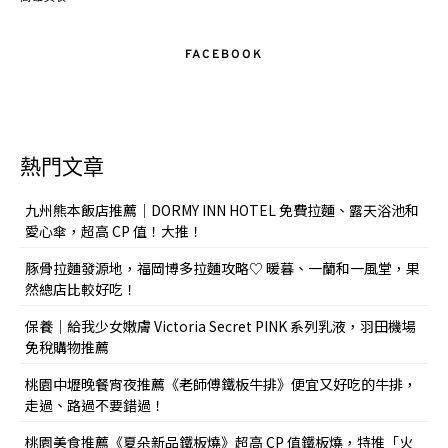
FACEBOOK
熱門文章
九州熊本飯店推薦｜DORMY INN HOTEL 免費拉麵、露天浴池和
愛心傘，超高 CP 值！大推！
豚骨拉麵發源地，福岡博多拉麵攻略♡ 暖暮、一蘭和一風堂，果
然總店比較好吃！
保養｜給我少女嫩膚 Victoria Secret PINK 系列乳液，羽田機場
免稅購物推薦
桃園中壢晚餐宵夜推薦《老師傅鐵板牛排》便宜又好吃的牛排，
走過、路過不要錯過！
桃園美食推薦《夏朵新品鐵板燒》超高 CP 值鐵板燒，特推「火