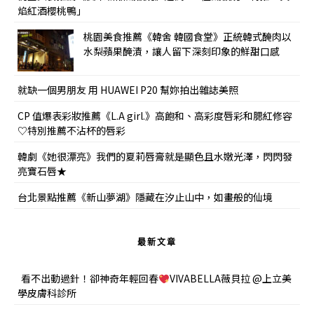
焰紅酒櫻桃鴨」
桃園美食推薦《韓舍 韓國食堂》正統韓式醃肉以
水梨蘋果醃漬，讓人留下深刻印象的鮮甜口感
就缺一個男朋友 用 HUAWEI P20 幫妳拍出雜誌美照
CP 值爆表彩妝推薦《L.A girl.》高飽和、高彩度唇彩和腮紅修容
♡特別推薦不沾杯的唇彩
韓劇《她很漂亮》我們的夏莉唇膏就是顯色且水嫩光澤，閃閃發
亮寶石唇★
台北景點推薦《新山夢湖》隱藏在汐止山中，如畫般的仙境
最新文章
看不出動過針！卻神奇年輕回春
VIVABELLA薇貝拉 @上立美
學皮膚科診所