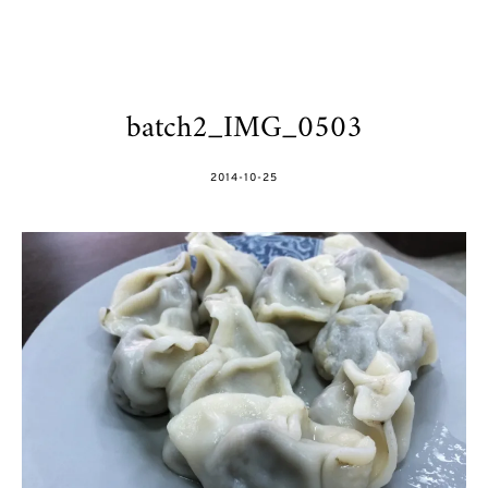
batch2_IMG_0503
POSTED
2014-10-25
ON