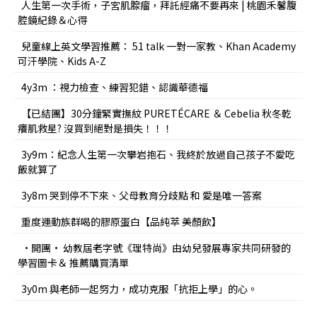
人生第一次手術，子宮肌腺瘤，拜託經痛不要再來 | 桃園禾馨腹
腔鏡紀錄＆心得
兒童線上英文學習推薦： 51 talk 一對一家教、Khan Academy
可汗學院、Kids A-Z
4y3m ：視力檢查、練習犯錯、認識華德福
【已結團】30分鐘緊實撫紋 PURETÉCARE ＆ Cebelia 秋冬乾
癢肌救星? 沒買到絕對是損失！！！
3y9m：紀念人生第一次攀岩抱石、我終於放過自己孩子不愛吃
飯就算了
3y8m 哭到停不下來、父母教育分歧點 和 愛是唯一答案
重度運動族群喝的膠原蛋白【品純萃 美顏飲】
•開團• 幼教屆老字號《理特尚》由幼兒發展專家共同研發的
學習圖卡＆ 推薦購買清單
3y0m 與老師一起努力，成功克服「抗拒上學」的心。