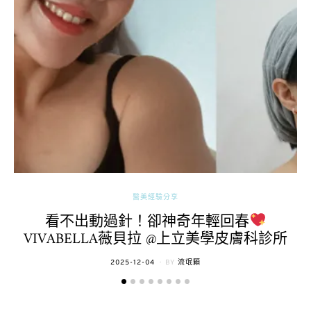
醫美經驗分享
看不出動過針！卻神奇年輕回春
VIVABELLA薇貝拉 @上立美學皮膚科診所
POSTED
2025-12-04
BY
流氓顆
ON