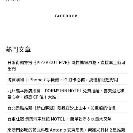
FACEBOOK
熱門文章
日系街頭穿搭《PIZZA CUT FIVE》隨性慵懶風格，直接套上就可
出門
淘寶購物｜iPhone 7 手機殼，IG 打卡必備，搞怪拍照超好用
九州熊本飯店推薦｜DORMY INN HOTEL 免費拉麵、露天浴池和
愛心傘，超高 CP 值！大推！
台北景點推薦《新山夢湖》隱藏在汐止山中，如畫般的仙境
台東住宿 貴築汽車旅館 MOTEL ，簡單乾淨＆水量大又熱
來澳門必吃的葡式料理 Antonio 安東尼奧，榮獲米其林 2 星推薦