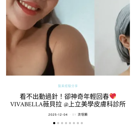
醫美經驗分享
看不出動過針！卻神奇年輕回春
VIVABELLA薇貝拉 @上立美學皮膚科診所
POSTED
2025-12-04
BY
流氓顆
ON