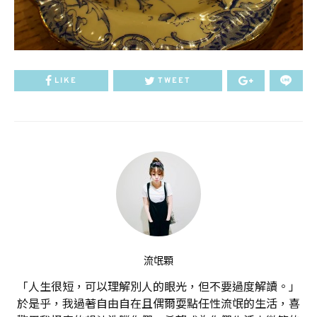
LIKE
TWEET
流氓顆
「人生很短，可以理解別人的眼光，但不要過度解讀。」
於是乎，我過著自由自在且偶爾耍點任性流氓的生活，喜