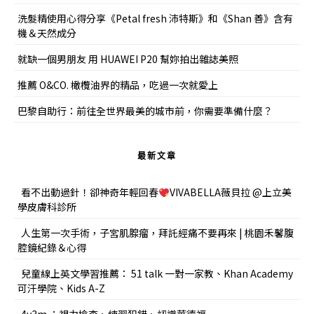
洗髮精使用心得分享《Petal fresh 沛特斯》和《Shan 善》含有
機＆天然成分
就缺一個男朋友 用 HUAWEI P20 幫妳拍出雜誌美照
推薦 O&CO. 橄欖油界的精品，吃過一次就愛上
巴黎自助行：前往全世界最美的城市前，你需要準備什麼？
最新文章
看不出動過針！卻神奇年輕回春
VIVABELLA薇貝拉 @上立美
學皮膚科診所
人生第一次手術，子宮肌腺瘤，拜託經痛不要再來 | 桃園禾馨腹
腔鏡紀錄＆心得
兒童線上英文學習推薦： 51 talk 一對一家教、Khan Academy
可汗學院、Kids A-Z