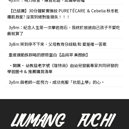
4y3m ：視力檢查、練習犯錯、認識華德福
【已結團】30分鐘緊實撫紋 PURETÉCARE ＆ Cebelia 秋冬乾
癢肌救星? 沒買到絕對是損失！！！
3y9m：紀念人生第一次攀岩抱石、我終於放過自己孩子不愛吃
飯就算了
3y8m 哭到停不下來、父母教育分歧點 和 愛是唯一答案
重度運動族群喝的膠原蛋白【品純萃 美顏飲】
•開團• 幼教屆老字號《理特尚》由幼兒發展專家共同研發的
學習圖卡＆ 推薦購買清單
3y0m 與老師一起努力，成功克服「抗拒上學」的心。