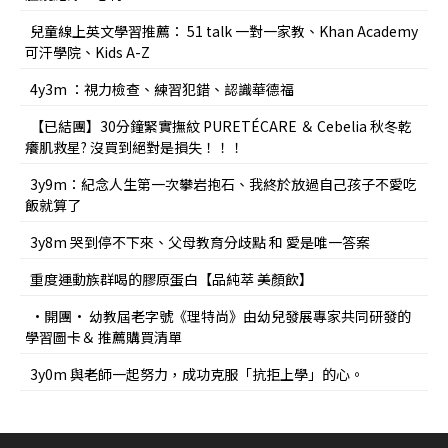
兒童線上英文學習推薦： 51 talk 一對一家教、Khan Academy
可汗學院、Kids A-Z
4y3m ：視力檢查、練習犯錯、認識華德福
【已結團】30分鐘緊實撫紋 PURETÉCARE ＆ Cebelia 秋冬乾
癢肌救星? 沒買到絕對是損失！！！
3y9m：紀念人生第一次攀岩抱石、我終於放過自己孩子不愛吃
飯就算了
3y8m 哭到停不下來、父母教育分歧點 和 愛是唯一答案
重度運動族群喝的膠原蛋白【品純萃 美顏飲】
•開團• 幼教屆老字號《理特尚》由幼兒發展專家共同研發的
學習圖卡＆ 推薦購買清單
3y0m 與老師一起努力，成功克服「抗拒上學」的心。