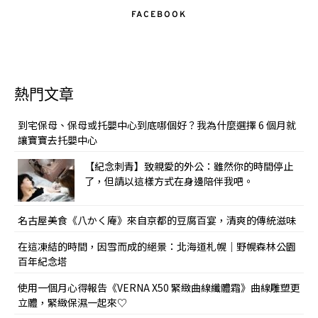
FACEBOOK
熱門文章
到宅保母、保母或托嬰中心到底哪個好？我為什麼選擇 6 個月就
讓寶寶去托嬰中心
【紀念刺青】致親愛的外公：雖然你的時間停止
了，但請以這樣方式在身邊陪伴我吧。
名古屋美食《八かく庵》來自京都的豆腐百宴，清爽的傳統滋味
在這凍結的時間，因雪而成的絕景：北海道札幌｜野幌森林公園
百年紀念塔
使用一個月心得報告《VERNA X50 緊緻曲線纖體霜》曲線雕塑更
立體，緊緻保濕一起來♡