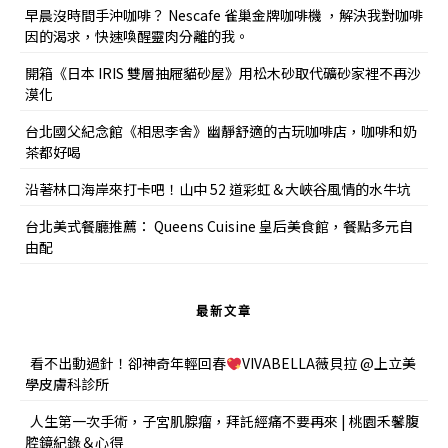
早晨沒時間手沖咖啡？ Nescafe 雀巢金牌咖啡機 ，解決我對咖啡
因的渴求，快速喚醒靈肉分離的我。
開箱《日本 IRIS 雙層抽屜貓砂屋》用松木砂取代礦砂家裡不再沙
漠化
台北國父紀念館《相思李舍》幽靜舒適的古玩咖啡店，咖啡和奶
茶都好喝
沿著林口海岸來打卡吧！山中 52 道彩虹＆大峽谷風情的水牛坑
台北美式餐廳推薦： Queens Cuisine 皇后美食館，餐點多元自
由配
最新文章
看不出動過針！卻神奇年輕回春
VIVABELLA薇貝拉 @上立美
學皮膚科診所
人生第一次手術，子宮肌腺瘤，拜託經痛不要再來 | 桃園禾馨腹
腔鏡紀錄＆心得