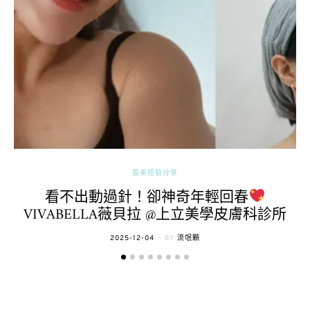
醫美經驗分享
看不出動過針！卻神奇年輕回春
VIVABELLA薇貝拉 @上立美學皮膚科診所
POSTED
2025-12-04
BY
流氓顆
ON