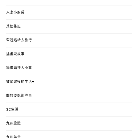
人妻小廚房
其他雜記
帶著婚紗去旅行
插畫說故事
籌備婚禮大小事
被貓奴役的生活♥
關於婆媳那些事
3C生活
九州旅遊
九州美食