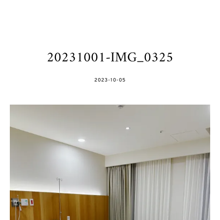
20231001-IMG_0325
POSTED
2023-10-05
ON