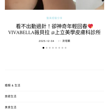
醫美經驗分享
看不出動過針！卻神奇年輕回春
VIVABELLA薇貝拉 @上立美學皮膚科診所
POSTED
2025-12-04
BY
流氓顆
ON
婚姻 & 生活
旅遊生活
美食生活