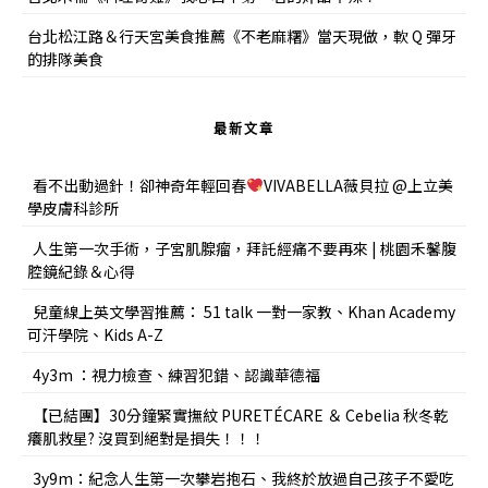
台北松江路＆行天宮美食推薦《不老麻糬》當天現做，軟 Q 彈牙
的排隊美食
最新文章
看不出動過針！卻神奇年輕回春
VIVABELLA薇貝拉 @上立美
學皮膚科診所
人生第一次手術，子宮肌腺瘤，拜託經痛不要再來 | 桃園禾馨腹
腔鏡紀錄＆心得
兒童線上英文學習推薦： 51 talk 一對一家教、Khan Academy
可汗學院、Kids A-Z
4y3m ：視力檢查、練習犯錯、認識華德福
【已結團】30分鐘緊實撫紋 PURETÉCARE ＆ Cebelia 秋冬乾
癢肌救星? 沒買到絕對是損失！！！
3y9m：紀念人生第一次攀岩抱石、我終於放過自己孩子不愛吃