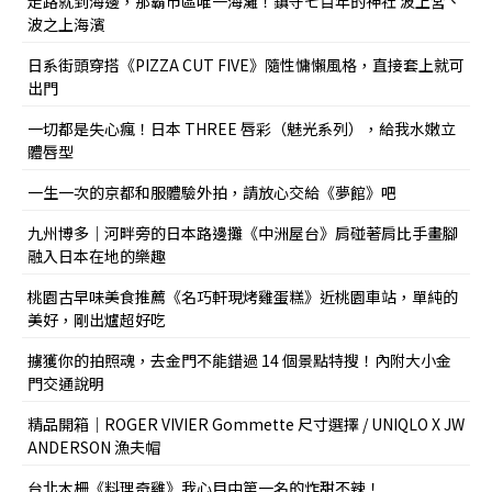
走路就到海邊，那霸市區唯一海灘！鎮守七百年的神社 波上宮、
波之上海濱
日系街頭穿搭《PIZZA CUT FIVE》隨性慵懶風格，直接套上就可
出門
一切都是失心瘋！日本 THREE 唇彩（魅光系列），給我水嫩立
體唇型
一生一次的京都和服體驗外拍，請放心交給《夢館》吧
九州博多｜河畔旁的日本路邊攤《中洲屋台》肩碰著肩比手畫腳
融入日本在地的樂趣
桃園古早味美食推薦《名巧軒現烤雞蛋糕》近桃園車站，單純的
美好，剛出爐超好吃
擄獲你的拍照魂，去金門不能錯過 14 個景點特搜！內附大小金
門交通說明
精品開箱｜ROGER VIVIER Gommette 尺寸選擇 / UNIQLO X JW
ANDERSON 漁夫帽
台北木柵《料理奇雞》我心目中第一名的炸甜不辣！