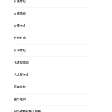
台南旅遊
台東旅遊
台東美食
台灣住宿
台灣旅遊
名古屋旅遊
名古屋美食
嘉義旅遊
婚姻 & 生活
成為媽媽之後
婚姻 & 生活
成
4y3m ：視力檢查、練習犯
【已結團】30
國外住宿
錯、認識華德福
PURETÉCARE ＆ 
冬乾癢肌救星?
國外購物經驗＆開箱
POSTED
2023-04-12
BY
流氓顆