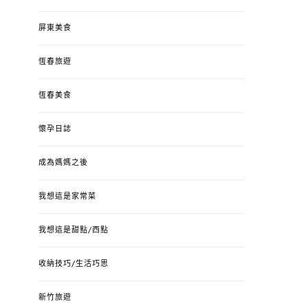
屏東美食
恆春旅遊
恆春美食
懷孕日誌
成為媽媽之後
我想這是家常菜
我想這是甜點/西點
收納技巧/生活巧思
新竹旅遊