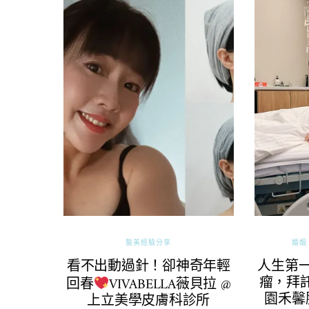
醫美經驗分享
婚姻 
看不出動過針！卻神奇年輕
人生第
瘤，拜託
回春
VIVABELLA薇貝拉 @
園禾馨
上立美學皮膚科診所