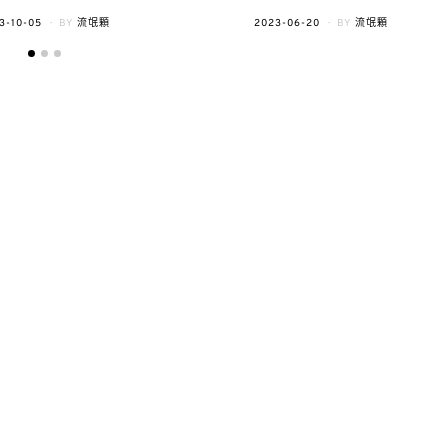
TED
POSTED
3-10-05
BY
流氓顆
2023-06-20
BY
流氓顆
ON