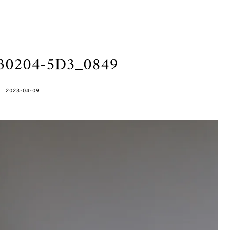
230204-5D3_0849
POSTED
2023-04-09
ON