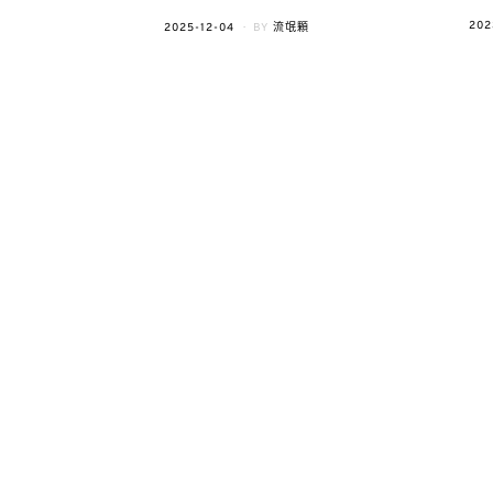
POS
202
POSTED
2025-12-04
BY
流氓顆
ON
ON