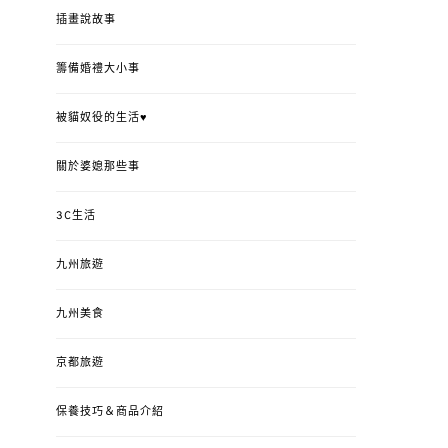
插畫說故事
籌備婚禮大小事
被貓奴役的生活♥
關於婆媳那些事
3C生活
九州旅遊
九州美食
京都旅遊
保養技巧＆商品介紹