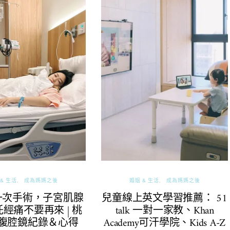
& 生活
成為媽媽之後
婚姻 & 生活
成為媽媽之後
一次手術，子宮肌腺
兒童線上英文學習推薦： 51
經痛不要再來 | 桃
talk 一對一家教、Khan
腹腔鏡紀錄＆心得
Academy可汗學院、Kids A-Z