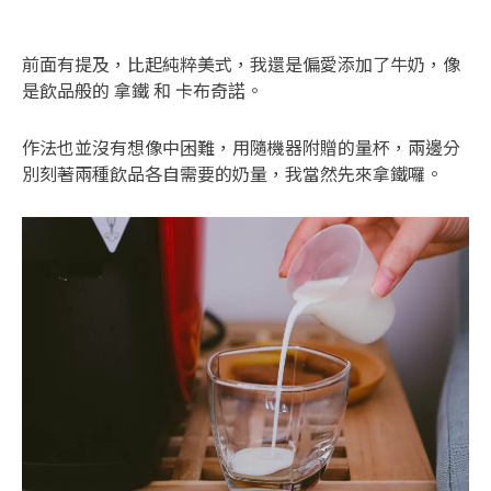
前面有提及，比起純粹美式，我還是偏愛添加了牛奶，像
是飲品般的 拿鐵 和 卡布奇諾。
作法也並沒有想像中困難，用隨機器附贈的量杯，兩邊分
別刻著兩種飲品各自需要的奶量，我當然先來拿鐵囉。