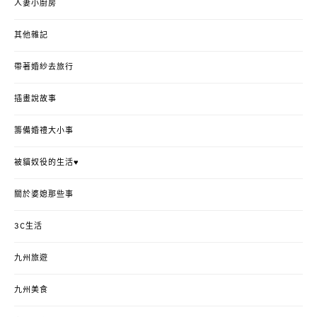
人妻小廚房
其他雜記
帶著婚紗去旅行
插畫說故事
籌備婚禮大小事
被貓奴役的生活♥
關於婆媳那些事
3C生活
九州旅遊
九州美食