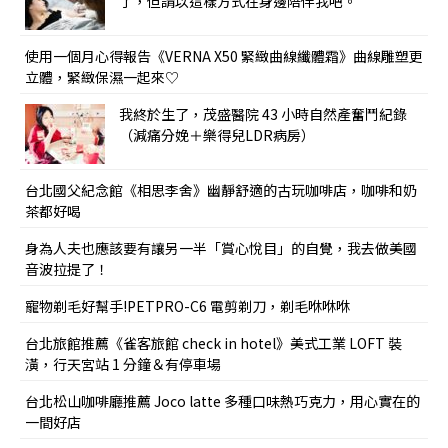
了，但請以這樣方式在身邊陪伴我吧。
使用一個月心得報告《VERNA X50 緊緻曲線纖體霜》曲線雕塑更
立體，緊緻保濕一起來♡
我終於生了，茂盛醫院 43 小時自然產奮鬥紀錄
（減痛分娩＋樂得兒LDR病房）
台北國父紀念館《相思李舍》幽靜舒適的古玩咖啡店，咖啡和奶
茶都好喝
身為人夫也應該要有讓另一半「賞心悅目」的自覺，我去做美國
音波拉提了！
寵物剃毛好幫手!PETPRO-C6 電剪剃刀，剃毛咻咻咻
台北旅館推薦《雀客旅館 check in hotel》美式工業 LOFT 裝
潢，行天宮站 1 分鐘＆有停車場
台北松山咖啡廳推薦 Joco latte 多種口味熱巧克力，用心實在的
一間好店