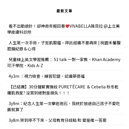
最新文章
看不出動過針！卻神奇年輕回春
VIVABELLA薇貝拉 @上立美
學皮膚科診所
人生第一次手術，子宮肌腺瘤，拜託經痛不要再來 | 桃園禾馨腹
腔鏡紀錄＆心得
兒童線上英文學習推薦： 51 talk 一對一家教、Khan Academy
可汗學院、Kids A-Z
4y3m ：視力檢查、練習犯錯、認識華德福
【已結團】30分鐘緊實撫紋 PURETÉCARE ＆ Cebelia 秋冬乾
癢肌救星? 沒買到絕對是損失！！！
3y9m：紀念人生第一次攀岩抱石、我終於放過自己孩子不愛吃
飯就算了
3y8m 哭到停不下來、父母教育分歧點 和 愛是唯一答案