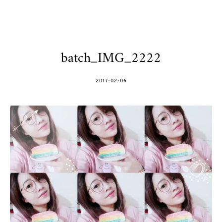
batch_IMG_2222
POSTED
2017-02-06
ON