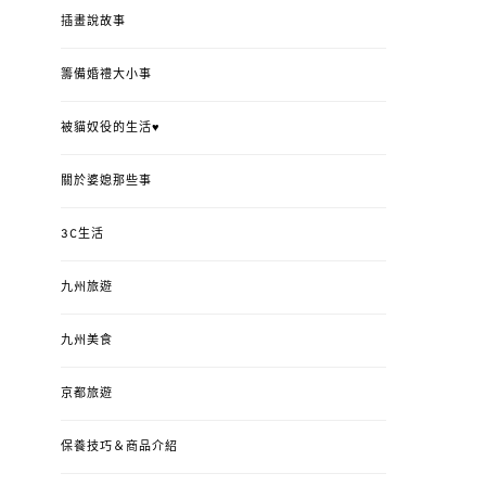
插畫說故事
籌備婚禮大小事
被貓奴役的生活♥
關於婆媳那些事
3C生活
九州旅遊
九州美食
京都旅遊
保養技巧＆商品介紹