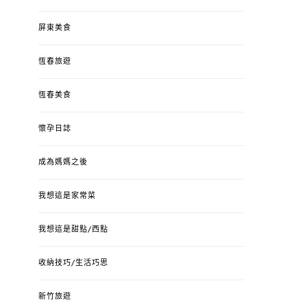
屏東美食
恆春旅遊
恆春美食
懷孕日誌
成為媽媽之後
我想這是家常菜
我想這是甜點/西點
收納技巧/生活巧思
新竹旅遊