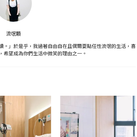
流氓顆
讀。」於是乎，我過著自由自在且偶爾耍點任性流氓的生活，喜
，希望成為你們生活中微笑的理由之一。