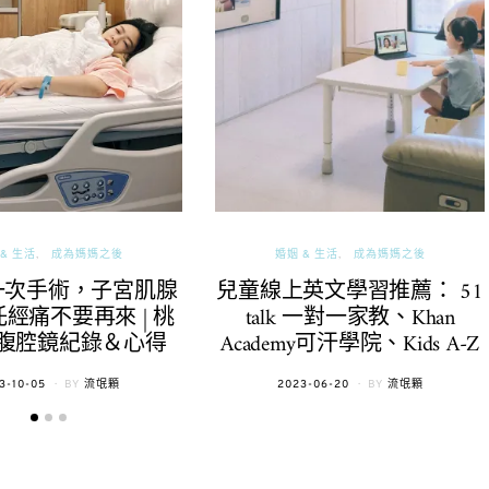
& 生活
成為媽媽之後
婚姻 & 生活
成為媽媽之後
一次手術，子宮肌腺
兒童線上英文學習推薦： 51
經痛不要再來 | 桃
talk 一對一家教、Khan
腹腔鏡紀錄＆心得
Academy可汗學院、Kids A-Z
TED
POSTED
3-10-05
BY
流氓顆
2023-06-20
BY
流氓顆
ON