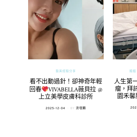
醫美經驗分享
婚姻 
看不出動過針！卻神奇年輕
人生第
瘤，拜託
回春
VIVABELLA薇貝拉 @
園禾馨
上立美學皮膚科診所
POS
202
POSTED
2025-12-04
BY
流氓顆
ON
ON