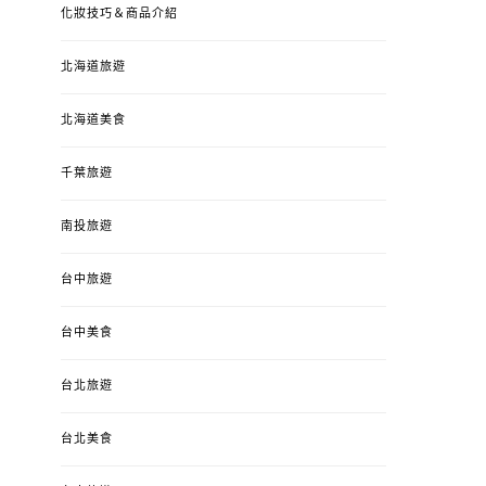
化妝技巧＆商品介紹
北海道旅遊
北海道美食
千葉旅遊
南投旅遊
婚姻 & 生活
成為媽媽之後
婚姻 & 生活
成
台中旅遊
4y3m ：視力檢查、練習犯
【已結團】30
錯、認識華德福
PURETÉCARE ＆ 
冬乾癢肌救星?
台中美食
POSTED
2023-04-12
BY
流氓顆
是損失！
ON
台北旅遊
POSTED
2022-12-05
B
ON
台北美食