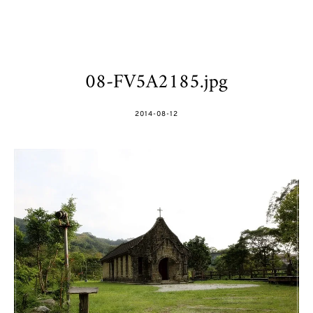
08-FV5A2185.jpg
POSTED
2014-08-12
ON