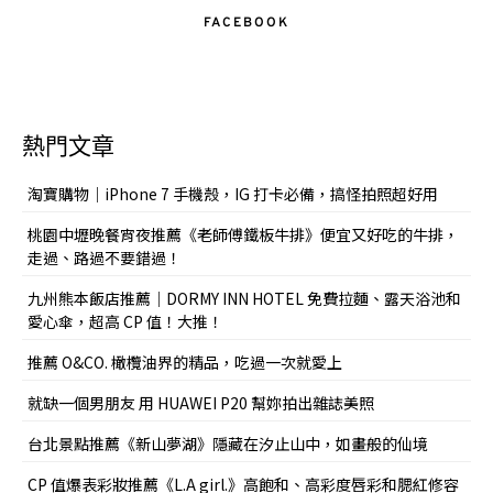
FACEBOOK
熱門文章
淘寶購物｜iPhone 7 手機殼，IG 打卡必備，搞怪拍照超好用
桃園中壢晚餐宵夜推薦《老師傅鐵板牛排》便宜又好吃的牛排，
走過、路過不要錯過！
九州熊本飯店推薦｜DORMY INN HOTEL 免費拉麵、露天浴池和
愛心傘，超高 CP 值！大推！
推薦 O&CO. 橄欖油界的精品，吃過一次就愛上
就缺一個男朋友 用 HUAWEI P20 幫妳拍出雜誌美照
台北景點推薦《新山夢湖》隱藏在汐止山中，如畫般的仙境
CP 值爆表彩妝推薦《L.A girl.》高飽和、高彩度唇彩和腮紅修容