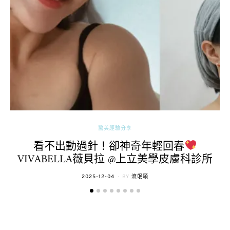
醫美經驗分享
看不出動過針！卻神奇年輕回春
VIVABELLA薇貝拉 @上立美學皮膚科診所
POSTED
2025-12-04
BY
流氓顆
ON