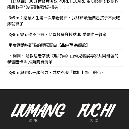
【已結團】30分鐘緊實撫紋 PURETÉCARE ＆ Cebelia 秋冬乾
癢肌救星? 沒買到絕對是損失！！！
3y9m：紀念人生第一次攀岩抱石、我終於放過自己孩子不愛吃
飯就算了
3y8m 哭到停不下來、父母教育分歧點 和 愛是唯一答案
重度運動族群喝的膠原蛋白【品純萃 美顏飲】
•開團• 幼教屆老字號《理特尚》由幼兒發展專家共同研發的
學習圖卡＆ 推薦購買清單
3y0m 與老師一起努力，成功克服「抗拒上學」的心。