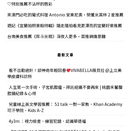
♡特別推薦不沾杯的唇彩
來澳門必吃的葡式料理 Antonio 安東尼奧，榮獲米其林 2 星推薦
遊記《宜蘭拍照景點特輯》隨走隨拍看見更漂亮的宜蘭好景推薦
台南美食推薦《戽斗米糕》深夜人更多，首推鍋燒意麵
最新文章
看不出動過針！卻神奇年輕回春
VIVABELLA薇貝拉 @上立美
學皮膚科診所
人生第一次手術，子宮肌腺瘤，拜託經痛不要再來 | 桃園禾馨腹
腔鏡紀錄＆心得
兒童線上英文學習推薦： 51 talk 一對一家教、Khan Academy
可汗學院、Kids A-Z
4y3m ：視力檢查、練習犯錯、認識華德福