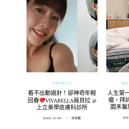
醫美經驗分享
婚姻 
看不出動過針！卻神奇年輕
人生第
瘤，拜託
回春
VIVABELLA薇貝拉 @
園禾馨
上立美學皮膚科診所
POS
202
POSTED
2025-12-04
BY
流氓顆
ON
ON