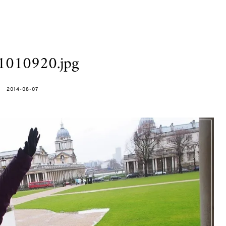
1010920.jpg
POSTED
2014-08-07
ON