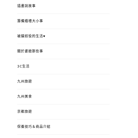
插畫說故事
籌備婚禮大小事
被貓奴役的生活♥
關於婆媳那些事
3C生活
九州旅遊
九州美食
京都旅遊
保養技巧＆商品介紹