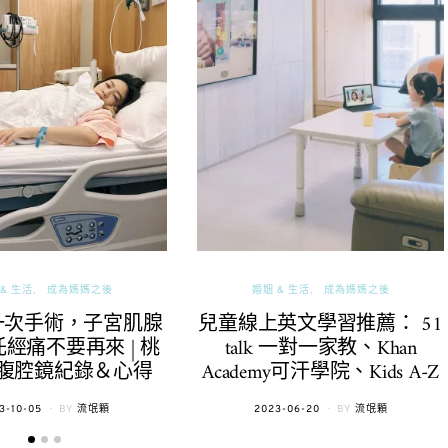
& 生活
成為媽媽之後
婚姻 & 生活
成為媽媽之後
一次手術，子宮肌腺
兒童線上英文學習推薦： 51
經痛不要再來 | 桃
talk 一對一家教、Khan
腹腔鏡紀錄＆心得
Academy可汗學院、Kids A-Z
TED
POSTED
3-10-05
BY
流氓顆
2023-06-20
BY
流氓顆
ON