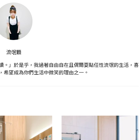
流氓顆
讀。」於是乎，我過著自由自在且偶爾耍點任性流氓的生活，喜
，希望成為你們生活中微笑的理由之一。