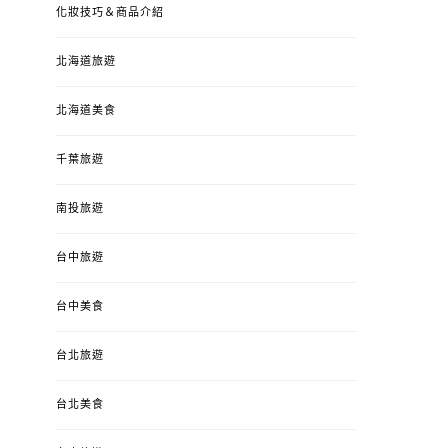
化妝技巧＆商品介紹
北海道旅遊
北海道美食
千葉旅遊
南投旅遊
台中旅遊
婚姻 & 生活
成為媽媽之後
婚姻 & 生活
成
台中美食
4y3m ：視力檢查、練習犯
【已結團】30
錯、認識華德福
PURETÉCARE ＆ 
台北旅遊
冬乾癢肌救星?
POSTED
2023-04-12
BY
流氓顆
是損失！
ON
台北美食
POSTED
2022-12-05
B
ON