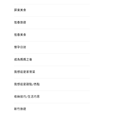
屏東美食
恆春旅遊
恆春美食
懷孕日誌
成為媽媽之後
我想這是家常菜
我想這是甜點/西點
收納技巧/生活巧思
新竹旅遊