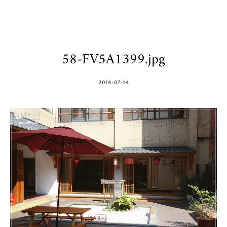
58-FV5A1399.jpg
POSTED
2014-07-14
ON