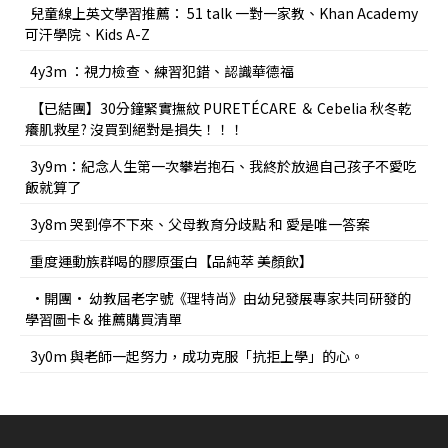
兒童線上英文學習推薦： 51 talk 一對一家教、Khan Academy
可汗學院、Kids A-Z
4y3m ：視力檢查、練習犯錯、認識華德福
【已結團】30分鐘緊實撫紋 PURETÉCARE ＆ Cebelia 秋冬乾
癢肌救星? 沒買到絕對是損失！！！
3y9m：紀念人生第一次攀岩抱石、我終於放過自己孩子不愛吃
飯就算了
3y8m 哭到停不下來、父母教育分歧點 和 愛是唯一答案
重度運動族群喝的膠原蛋白【品純萃 美顏飲】
•開團• 幼教屆老字號《理特尚》由幼兒發展專家共同研發的
學習圖卡＆ 推薦購買清單
3y0m 與老師一起努力，成功克服「抗拒上學」的心。