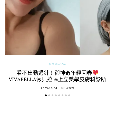
醫美經驗分享
看不出動過針！卻神奇年輕回春
VIVABELLA薇貝拉 @上立美學皮膚科診所
POSTED
2025-12-04
BY
流氓顆
ON