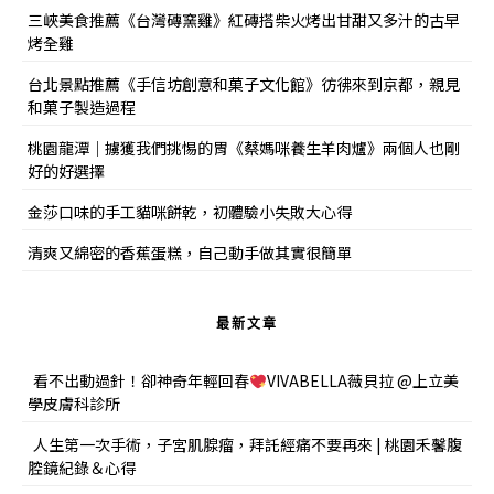
三峽美食推薦《台灣磚窯雞》紅磚搭柴火烤出甘甜又多汁的古早
烤全雞
台北景點推薦《手信坊創意和菓子文化館》彷彿來到京都，親見
和菓子製造過程
桃園龍潭｜擄獲我們挑惕的胃《蔡媽咪養生羊肉爐》兩個人也剛
好的好選擇
金莎口味的手工貓咪餅乾，初體驗小失敗大心得
清爽又綿密的香蕉蛋糕，自己動手做其實很簡單
最新文章
看不出動過針！卻神奇年輕回春
VIVABELLA薇貝拉 @上立美
學皮膚科診所
人生第一次手術，子宮肌腺瘤，拜託經痛不要再來 | 桃園禾馨腹
腔鏡紀錄＆心得