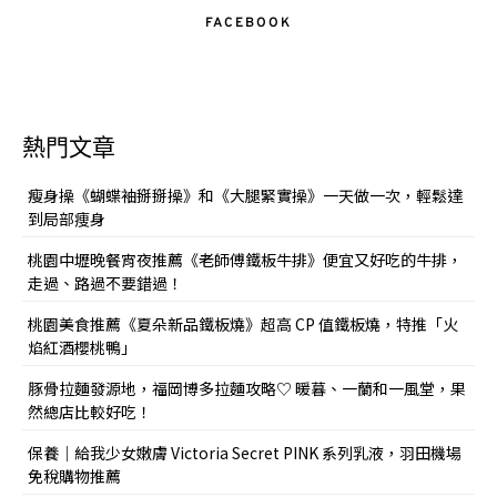
FACEBOOK
熱門文章
瘦身操《蝴蝶袖掰掰操》和《大腿緊實操》一天做一次，輕鬆達
到局部痩身
桃園中壢晚餐宵夜推薦《老師傅鐵板牛排》便宜又好吃的牛排，
走過、路過不要錯過！
桃園美食推薦《夏朵新品鐵板燒》超高 CP 值鐵板燒，特推「火
焰紅酒櫻桃鴨」
豚骨拉麵發源地，福岡博多拉麵攻略♡ 暖暮、一蘭和一風堂，果
然總店比較好吃！
保養｜給我少女嫩膚 Victoria Secret PINK 系列乳液，羽田機場
免稅購物推薦