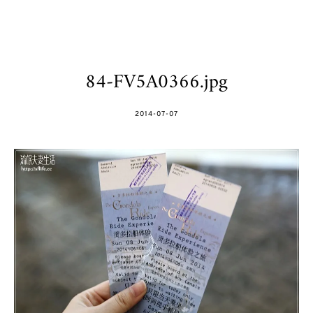
84-FV5A0366.jpg
POSTED
2014-07-07
ON