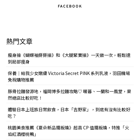
FACEBOOK
熱門文章
瘦身操《蝴蝶袖掰掰操》和《大腿緊實操》一天做一次，輕鬆達
到局部痩身
保養｜給我少女嫩膚 Victoria Secret PINK 系列乳液，羽田機場
免稅購物推薦
豚骨拉麵發源地，福岡博多拉麵攻略♡ 暖暮、一蘭和一風堂，果
然總店比較好吃！
體驗日本上班族日常飲食，日本「吉野家」，到底有沒有比較好
吃？
桃園美食推薦《夏朵新品鐵板燒》超高 CP 值鐵板燒，特推「火
焰紅酒櫻桃鴨」