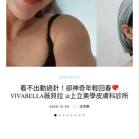
醫美經驗分享
看不出動過針！卻神奇年輕回春
VIVABELLA薇貝拉 @上立美學皮膚科診所
POSTED
2025-12-04
BY
流氓顆
ON