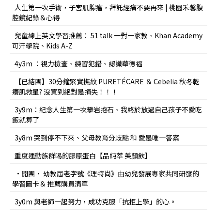
人生第一次手術，子宮肌腺瘤，拜託經痛不要再來 | 桃園禾馨腹
腔鏡紀錄＆心得
兒童線上英文學習推薦： 51 talk 一對一家教、Khan Academy
可汗學院、Kids A-Z
4y3m ：視力檢查、練習犯錯、認識華德福
【已結團】30分鐘緊實撫紋 PURETÉCARE ＆ Cebelia 秋冬乾
癢肌救星? 沒買到絕對是損失！！！
3y9m：紀念人生第一次攀岩抱石、我終於放過自己孩子不愛吃
飯就算了
3y8m 哭到停不下來、父母教育分歧點 和 愛是唯一答案
重度運動族群喝的膠原蛋白【品純萃 美顏飲】
•開團• 幼教屆老字號《理特尚》由幼兒發展專家共同研發的
學習圖卡＆ 推薦購買清單
3y0m 與老師一起努力，成功克服「抗拒上學」的心。