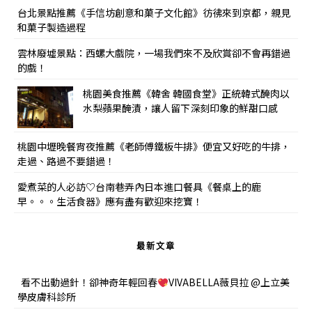
台北景點推薦《手信坊創意和菓子文化館》彷彿來到京都，親見
和菓子製造過程
雲林廢墟景點：西螺大戲院，一場我們來不及欣賞卻不會再錯過
的戲！
桃園美食推薦《韓舍 韓國食堂》正統韓式醃肉以
水梨蘋果醃漬，讓人留下深刻印象的鮮甜口感
桃園中壢晚餐宵夜推薦《老師傅鐵板牛排》便宜又好吃的牛排，
走過、路過不要錯過！
愛煮菜的人必訪♡台南巷弄內日本進口餐具《餐桌上的鹿
早。。。生活食器》應有盡有歡迎來挖寶！
最新文章
看不出動過針！卻神奇年輕回春
VIVABELLA薇貝拉 @上立美
學皮膚科診所