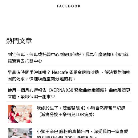
FACEBOOK
熱門文章
到宅保母、保母或托嬰中心到底哪個好？我為什麼選擇 6 個月就
讓寶寶去托嬰中心
早晨沒時間手沖咖啡？ Nescafe 雀巢金牌咖啡機 ，解決我對咖啡
因的渴求，快速喚醒靈肉分離的我。
使用一個月心得報告《VERNA X50 緊緻曲線纖體霜》曲線雕塑更
立體，緊緻保濕一起來♡
我終於生了，茂盛醫院 43 小時自然產奮鬥紀錄
（減痛分娩＋樂得兒LDR病房）
小獅王辛巴 腦粉的真情告白，深受我們一家喜愛
的 桃樂絲心願 PPSU 奶瓶系列。