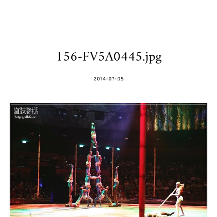
156-FV5A0445.jpg
POSTED
2014-07-05
ON