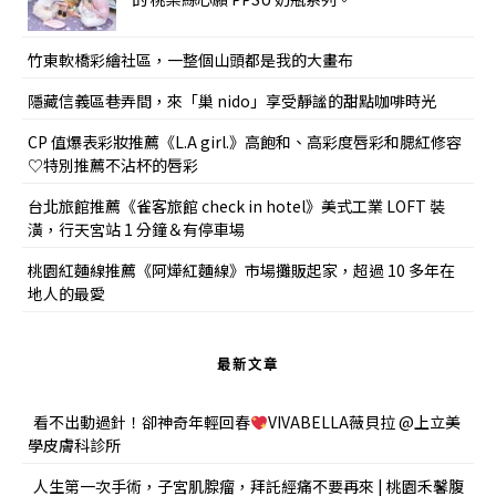
竹東軟橋彩繪社區，一整個山頭都是我的大畫布
隱藏信義區巷弄間，來「巢 nido」享受靜謐的甜點咖啡時光
CP 值爆表彩妝推薦《L.A girl.》高飽和、高彩度唇彩和腮紅修容
♡特別推薦不沾杯的唇彩
台北旅館推薦《雀客旅館 check in hotel》美式工業 LOFT 裝
潢，行天宮站 1 分鐘＆有停車場
桃園紅麵線推薦《阿燁紅麵線》市場攤販起家，超過 10 多年在
地人的最愛
最新文章
看不出動過針！卻神奇年輕回春
VIVABELLA薇貝拉 @上立美
學皮膚科診所
人生第一次手術，子宮肌腺瘤，拜託經痛不要再來 | 桃園禾馨腹