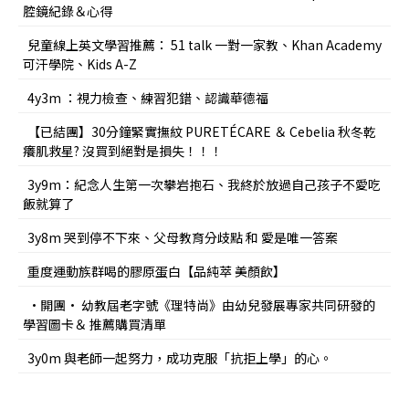
腔鏡紀錄＆心得
兒童線上英文學習推薦： 51 talk 一對一家教、Khan Academy
可汗學院、Kids A-Z
4y3m ：視力檢查、練習犯錯、認識華德福
【已結團】30分鐘緊實撫紋 PURETÉCARE ＆ Cebelia 秋冬乾
癢肌救星? 沒買到絕對是損失！！！
3y9m：紀念人生第一次攀岩抱石、我終於放過自己孩子不愛吃
飯就算了
3y8m 哭到停不下來、父母教育分歧點 和 愛是唯一答案
重度運動族群喝的膠原蛋白【品純萃 美顏飲】
•開團• 幼教屆老字號《理特尚》由幼兒發展專家共同研發的
學習圖卡＆ 推薦購買清單
3y0m 與老師一起努力，成功克服「抗拒上學」的心。