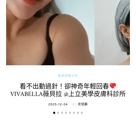
醫美經驗分享
看不出動過針！卻神奇年輕回春
VIVABELLA薇貝拉 @上立美學皮膚科診所
POSTED
2025-12-04
BY
流氓顆
ON