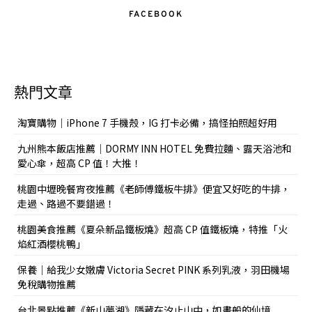
FACEBOOK
熱門文章
淘寶購物｜iPhone 7 手機殼，IG 打卡必備，搞怪拍照超好用
九州熊本飯店推薦｜DORMY INN HOTEL 免費拉麵、露天浴池和
愛心傘，超高 CP 值！大推！
桃園中壢晚餐宵夜推薦《老師傅鐵板牛排》便宜又好吃的牛排，
走過、路過不要錯過！
桃園美食推薦《夏朵新品鐵板燒》超高 CP 值鐵板燒，特推「火
焰紅酒櫻桃鴨」
保養｜給我少女嫩膚 Victoria Secret PINK 系列乳液，羽田機場
免稅購物推薦
台北景點推薦《新山夢湖》隱藏在汐止山中，如畫般的仙境