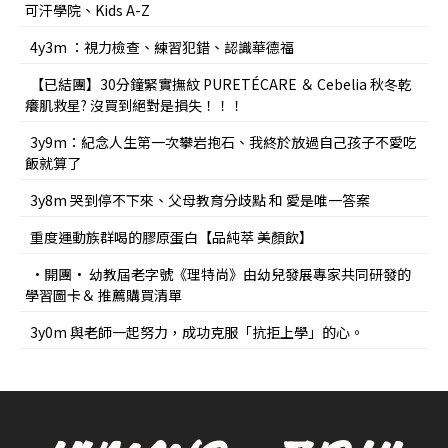
可汗學院、Kids A-Z
4y3m ：視力檢查、練習犯錯、認識華德福
【已結團】30分鐘緊實撫紋 PURETÉCARE ＆ Cebelia 秋冬乾
癢肌救星? 沒買到絕對是損失！！！
3y9m：紀念人生第一次攀岩抱石、我終於放過自己孩子不愛吃
飯就算了
3y8m 哭到停不下來、父母教育分歧點 和 愛是唯一答案
重度運動族群喝的膠原蛋白【品純萃 美顏飲】
•開團• 幼教屆老字號《理特尚》由幼兒發展專家共同研發的
學習圖卡＆ 推薦購買清單
3y0m 與老師一起努力，成功克服「抗拒上學」的心。