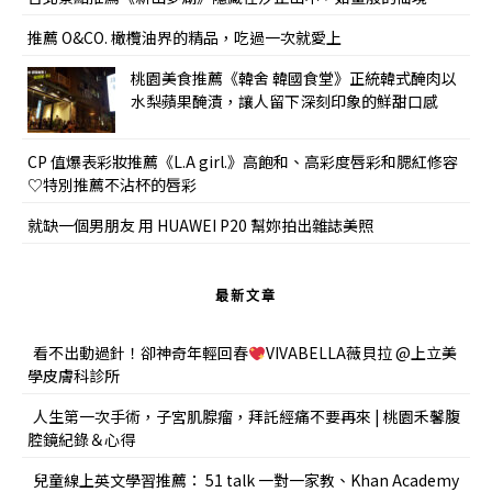
推薦 O&CO. 橄欖油界的精品，吃過一次就愛上
桃園美食推薦《韓舍 韓國食堂》正統韓式醃肉以
水梨蘋果醃漬，讓人留下深刻印象的鮮甜口感
CP 值爆表彩妝推薦《L.A girl.》高飽和、高彩度唇彩和腮紅修容
♡特別推薦不沾杯的唇彩
就缺一個男朋友 用 HUAWEI P20 幫妳拍出雜誌美照
最新文章
看不出動過針！卻神奇年輕回春
VIVABELLA薇貝拉 @上立美
學皮膚科診所
人生第一次手術，子宮肌腺瘤，拜託經痛不要再來 | 桃園禾馨腹
腔鏡紀錄＆心得
兒童線上英文學習推薦： 51 talk 一對一家教、Khan Academy