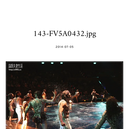
143-FV5A0432.jpg
POSTED
2014-07-05
ON