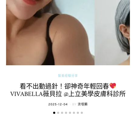
醫美經驗分享
看不出動過針！卻神奇年輕回春
VIVABELLA薇貝拉 @上立美學皮膚科診所
POSTED
2025-12-04
BY
流氓顆
ON