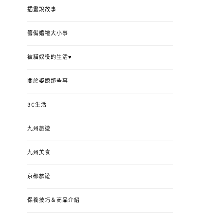
插畫說故事
籌備婚禮大小事
被貓奴役的生活♥
關於婆媳那些事
3C生活
九州旅遊
九州美食
京都旅遊
保養技巧＆商品介紹