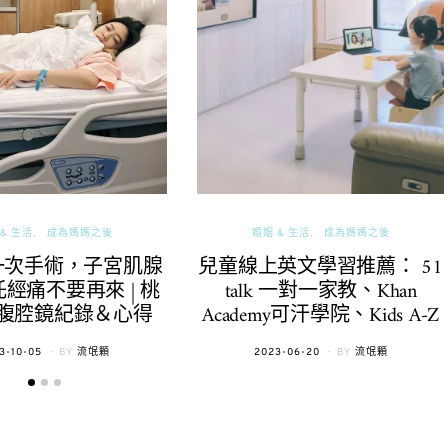
& 生活
成為媽媽之後
婚姻 & 生活
成為媽媽之後
一次手術，子宮肌腺
兒童線上英文學習推薦： 51
經痛不要再來 | 桃
talk 一對一家教、Khan
腹腔鏡紀錄＆心得
Academy可汗學院、Kids A-Z
TED
POSTED
3-10-05
BY
流氓顆
2023-06-20
BY
流氓顆
ON