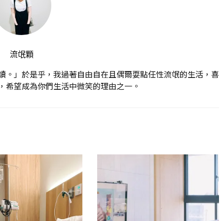
流氓顆
讀。」於是乎，我過著自由自在且偶爾耍點任性流氓的生活，喜
，希望成為你們生活中微笑的理由之一。