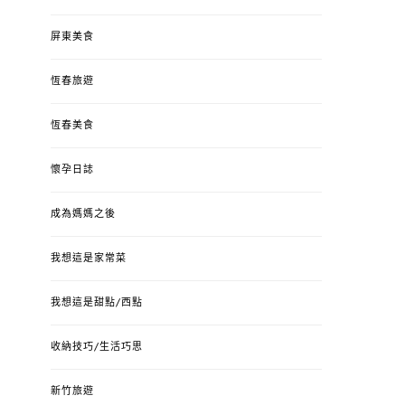
屏東美食
恆春旅遊
恆春美食
懷孕日誌
成為媽媽之後
我想這是家常菜
我想這是甜點/西點
收納技巧/生活巧思
新竹旅遊