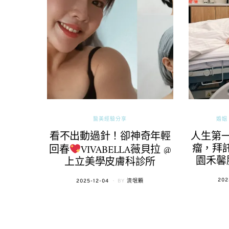
醫美經驗分享
婚姻 
看不出動過針！卻神奇年輕
人生第
瘤，拜託
回春
VIVABELLA薇貝拉 @
園禾馨
上立美學皮膚科診所
POS
202
POSTED
2025-12-04
BY
流氓顆
ON
ON