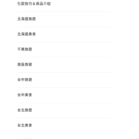
化妝技巧＆商品介紹
北海道旅遊
北海道美食
千葉旅遊
南投旅遊
婚姻 & 生活
成為媽媽之後
婚姻 & 生活
成
台中旅遊
4y3m ：視力檢查、練習犯
【已結團】30
錯、認識華德福
PURETÉCARE ＆ 
冬乾癢肌救星?
台中美食
POSTED
2023-04-12
BY
流氓顆
是損失！
ON
台北旅遊
POSTED
2022-12-05
B
ON
台北美食