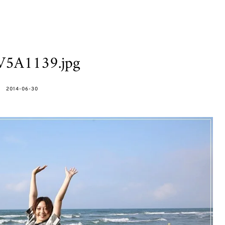
V5A1139.jpg
POSTED
2014-06-30
ON