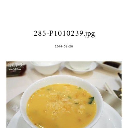
285-P1010239.jpg
POSTED
2014-06-28
ON