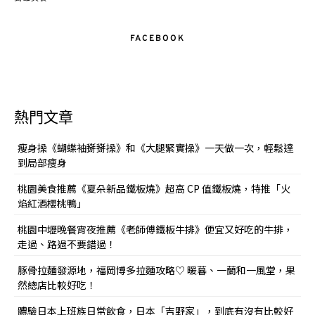
FACEBOOK
熱門文章
瘦身操《蝴蝶袖掰掰操》和《大腿緊實操》一天做一次，輕鬆達
到局部痩身
桃園美食推薦《夏朵新品鐵板燒》超高 CP 值鐵板燒，特推「火
焰紅酒櫻桃鴨」
桃園中壢晚餐宵夜推薦《老師傅鐵板牛排》便宜又好吃的牛排，
走過、路過不要錯過！
豚骨拉麵發源地，福岡博多拉麵攻略♡ 暖暮、一蘭和一風堂，果
然總店比較好吃！
體驗日本上班族日常飲食，日本「吉野家」，到底有沒有比較好