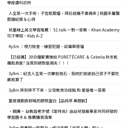
學皮膚科診所
人生第一次手術，子宮肌腺瘤，拜託經痛不要再來 | 桃園禾馨腹
腔鏡紀錄＆心得
兒童線上英文學習推薦： 51 talk 一對一家教、Khan Academy
可汗學院、Kids A-Z
4y3m ：視力檢查、練習犯錯、認識華德福
【已結團】30分鐘緊實撫紋 PURETÉCARE ＆ Cebelia 秋冬乾
癢肌救星? 沒買到絕對是損失！！！
3y9m：紀念人生第一次攀岩抱石、我終於放過自己孩子不愛吃
飯就算了
3y8m 哭到停不下來、父母教育分歧點 和 愛是唯一答案
重度運動族群喝的膠原蛋白【品純萃 美顏飲】
•開團• 幼教屆老字號《理特尚》由幼兒發展專家共同研發的
學習圖卡＆ 推薦購買清單
3y0m 與老師一起努力，成功克服「抗拒上學」的心。