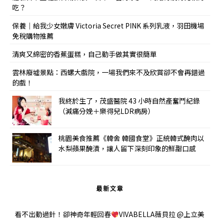
吃？
保養｜給我少女嫩膚 Victoria Secret PINK 系列乳液，羽田機場
免稅購物推薦
清爽又綿密的香蕉蛋糕，自己動手做其實很簡單
雲林廢墟景點：西螺大戲院，一場我們來不及欣賞卻不會再錯過
的戲！
我終於生了，茂盛醫院 43 小時自然產奮鬥紀錄
（減痛分娩＋樂得兒LDR病房）
桃園美食推薦《韓舍 韓國食堂》正統韓式醃肉以
水梨蘋果醃漬，讓人留下深刻印象的鮮甜口感
最新文章
看不出動過針！卻神奇年輕回春
VIVABELLA薇貝拉 @上立美