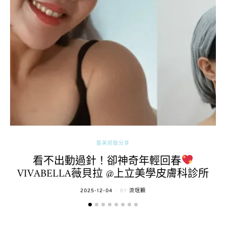
醫美經驗分享
看不出動過針！卻神奇年輕回春
VIVABELLA薇貝拉 @上立美學皮膚科診所
POSTED
2025-12-04
BY
流氓顆
ON