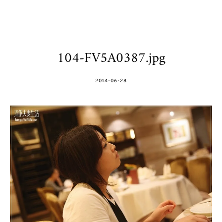
104-FV5A0387.jpg
POSTED
2014-06-28
ON