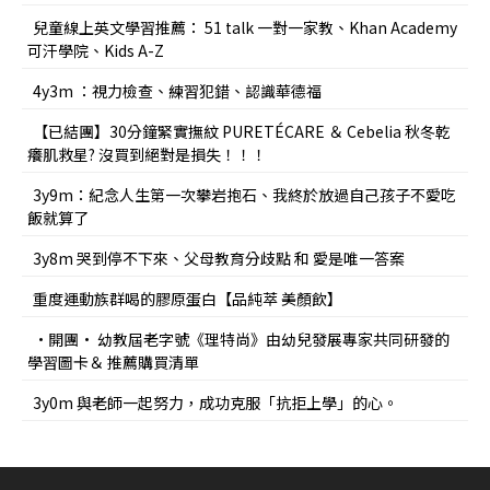
兒童線上英文學習推薦： 51 talk 一對一家教、Khan Academy
可汗學院、Kids A-Z
4y3m ：視力檢查、練習犯錯、認識華德福
【已結團】30分鐘緊實撫紋 PURETÉCARE ＆ Cebelia 秋冬乾
癢肌救星? 沒買到絕對是損失！！！
3y9m：紀念人生第一次攀岩抱石、我終於放過自己孩子不愛吃
飯就算了
3y8m 哭到停不下來、父母教育分歧點 和 愛是唯一答案
重度運動族群喝的膠原蛋白【品純萃 美顏飲】
•開團• 幼教屆老字號《理特尚》由幼兒發展專家共同研發的
學習圖卡＆ 推薦購買清單
3y0m 與老師一起努力，成功克服「抗拒上學」的心。