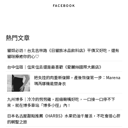
FACEBOOK
熱門文章
貓奴必訪！台北吉林路《日貓族冰品飲料店》平價又好吃，還有
貓咪療癒你的心♡
台中住宿｜住來住去還是最喜歡《愛麗絲國際大飯店》
把失控的肉重新復歸，產後恢復第一步：Marena
瑪芮娜機能塑身衣
九州博多｜冷冷的努努雞，超級唰嘴好吃，一口接一口停不下
來，就在博多車站「博多小徑」內！
日本名古屋甜點推薦《HARBS》水果奶油千層派，不吃會捶心肝
的朝聖之旅