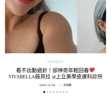
醫美經驗分享
看不出動過針！卻神奇年輕回春
VIVABELLA薇貝拉 @上立美學皮膚科診所
POSTED
2025-12-04
BY
流氓顆
ON