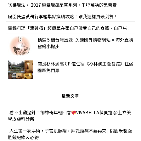
彷彿魔法。 2017 戀愛魔鏡星空系列，千呼萬喚的黑唇膏
屈臣氏蛋黃哥行李箱集點換購攻略！跟我這樣買最划算！
電鍋料理「滴雞精」超簡單在家自己做♥自己的身體，自己補！
精選 5 間台灣直送+免運國外購物網站
海外直購
省錢小撇步
南投杉林溪高 CP 值住宿《杉林溪主題會館》住宿
園區免門票
最新文章
看不出動過針！卻神奇年輕回春
VIVABELLA薇貝拉 @上立美
學皮膚科診所
人生第一次手術，子宮肌腺瘤，拜託經痛不要再來 | 桃園禾馨腹
腔鏡紀錄＆心得