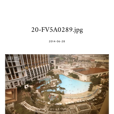
20-FV5A0289.jpg
POSTED
2014-06-28
ON