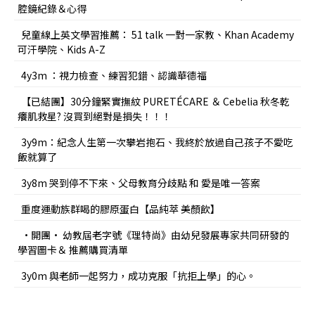
腔鏡紀錄＆心得
兒童線上英文學習推薦： 51 talk 一對一家教、Khan Academy
可汗學院、Kids A-Z
4y3m ：視力檢查、練習犯錯、認識華德福
【已結團】30分鐘緊實撫紋 PURETÉCARE ＆ Cebelia 秋冬乾
癢肌救星? 沒買到絕對是損失！！！
3y9m：紀念人生第一次攀岩抱石、我終於放過自己孩子不愛吃
飯就算了
3y8m 哭到停不下來、父母教育分歧點 和 愛是唯一答案
重度運動族群喝的膠原蛋白【品純萃 美顏飲】
•開團• 幼教屆老字號《理特尚》由幼兒發展專家共同研發的
學習圖卡＆ 推薦購買清單
3y0m 與老師一起努力，成功克服「抗拒上學」的心。