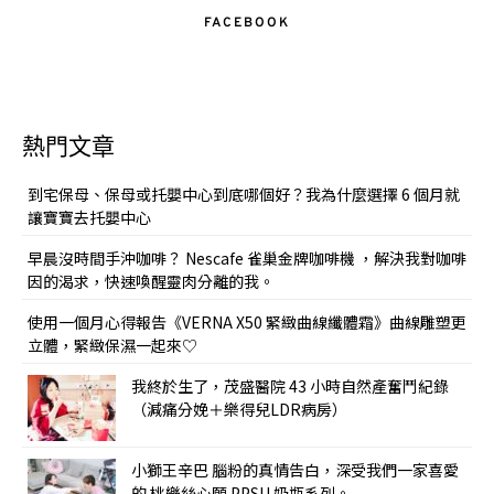
FACEBOOK
熱門文章
到宅保母、保母或托嬰中心到底哪個好？我為什麼選擇 6 個月就
讓寶寶去托嬰中心
早晨沒時間手沖咖啡？ Nescafe 雀巢金牌咖啡機 ，解決我對咖啡
因的渴求，快速喚醒靈肉分離的我。
使用一個月心得報告《VERNA X50 緊緻曲線纖體霜》曲線雕塑更
立體，緊緻保濕一起來♡
我終於生了，茂盛醫院 43 小時自然產奮鬥紀錄
（減痛分娩＋樂得兒LDR病房）
小獅王辛巴 腦粉的真情告白，深受我們一家喜愛
的 桃樂絲心願 PPSU 奶瓶系列。