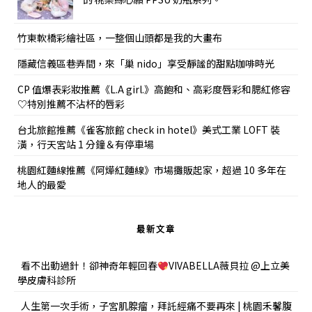
竹東軟橋彩繪社區，一整個山頭都是我的大畫布
隱藏信義區巷弄間，來「巢 nido」享受靜謐的甜點咖啡時光
CP 值爆表彩妝推薦《L.A girl.》高飽和、高彩度唇彩和腮紅修容
♡特別推薦不沾杯的唇彩
台北旅館推薦《雀客旅館 check in hotel》美式工業 LOFT 裝
潢，行天宮站 1 分鐘＆有停車場
桃園紅麵線推薦《阿燁紅麵線》市場攤販起家，超過 10 多年在
地人的最愛
最新文章
看不出動過針！卻神奇年輕回春
VIVABELLA薇貝拉 @上立美
學皮膚科診所
人生第一次手術，子宮肌腺瘤，拜託經痛不要再來 | 桃園禾馨腹