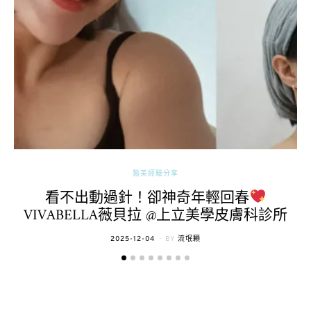
醫美經驗分享
看不出動過針！卻神奇年輕回春
VIVABELLA薇貝拉 @上立美學皮膚科診所
POSTED
2025-12-04
BY
流氓顆
ON