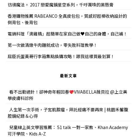
彷彿魔法。 2017 戀愛魔鏡星空系列，千呼萬喚的黑唇膏
香港購物推薦 RABEANCO 全真皮包包，質感好超棒收納設計的
側背包、後背包
電鍋料理「滴雞精」超簡單在家自己做♥自己的身體，自己補！
第一次做清燉牛肉麵就成功，零失敗料理教學！
屈臣氏蛋黃哥行李箱集點換購攻略！跟我這樣買最划算！
最新文章
看不出動過針！卻神奇年輕回春
VIVABELLA薇貝拉 @上立美
學皮膚科診所
人生第一次手術，子宮肌腺瘤，拜託經痛不要再來 | 桃園禾馨腹
腔鏡紀錄＆心得
兒童線上英文學習推薦： 51 talk 一對一家教、Khan Academy
可汗學院、Kids A-Z