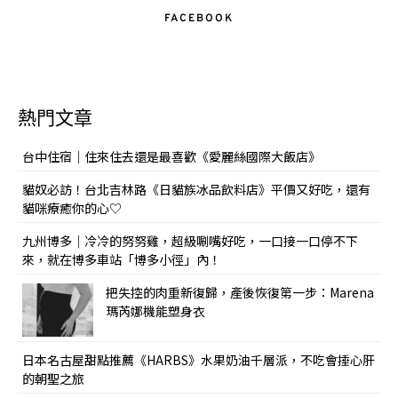
FACEBOOK
熱門文章
台中住宿｜住來住去還是最喜歡《愛麗絲國際大飯店》
貓奴必訪！台北吉林路《日貓族冰品飲料店》平價又好吃，還有
貓咪療癒你的心♡
九州博多｜冷冷的努努雞，超級唰嘴好吃，一口接一口停不下
來，就在博多車站「博多小徑」內！
把失控的肉重新復歸，產後恢復第一步：Marena
瑪芮娜機能塑身衣
日本名古屋甜點推薦《HARBS》水果奶油千層派，不吃會捶心肝
的朝聖之旅