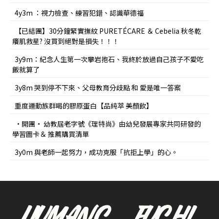
4y3m ：視力檢查、練習犯錯、認識華德福
【已結團】30分鐘緊實撫紋 PURETÉCARE ＆ Cebelia 秋冬乾
癢肌救星? 沒買到絕對是損失！！！
3y9m：紀念人生第一次攀岩抱石、我終於放過自己孩子不愛吃
飯就算了
3y8m 哭到停不下來、父母教育分歧點 和 愛是唯一答案
重度運動族群喝的膠原蛋白【品純萃 美顏飲】
•開團• 幼教屆老字號《理特尚》由幼兒發展專家共同研發的
學習圖卡＆ 推薦購買清單
3y0m 與老師一起努力，成功克服「抗拒上學」的心。