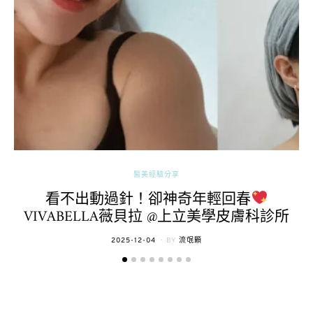
醫美經驗分享
看不出動過針！卻神奇年輕回春
VIVABELLA薇貝拉 @上立美學皮膚科診所
POSTED
2025-12-04
BY
流氓顆
ON