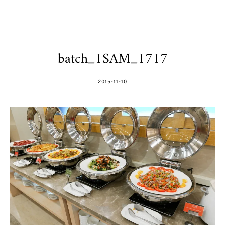
batch_1SAM_1717
POSTED
2015-11-10
ON