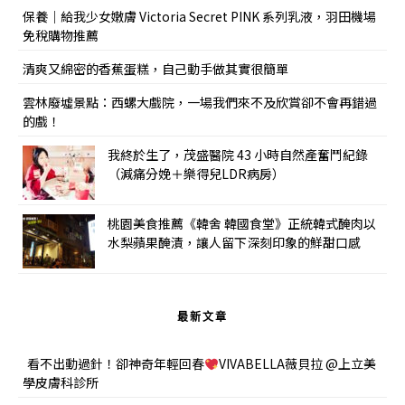
保養｜給我少女嫩膚 Victoria Secret PINK 系列乳液，羽田機場
免稅購物推薦
清爽又綿密的香蕉蛋糕，自己動手做其實很簡單
雲林廢墟景點：西螺大戲院，一場我們來不及欣賞卻不會再錯過
的戲！
我終於生了，茂盛醫院 43 小時自然產奮鬥紀錄
（減痛分娩＋樂得兒LDR病房）
桃園美食推薦《韓舍 韓國食堂》正統韓式醃肉以
水梨蘋果醃漬，讓人留下深刻印象的鮮甜口感
最新文章
看不出動過針！卻神奇年輕回春
VIVABELLA薇貝拉 @上立美
學皮膚科診所