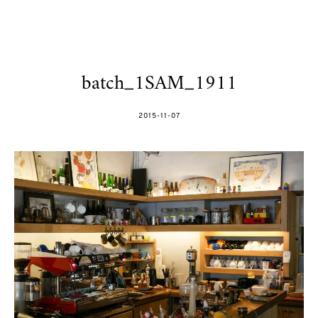
batch_1SAM_1911
POSTED
2015-11-07
ON