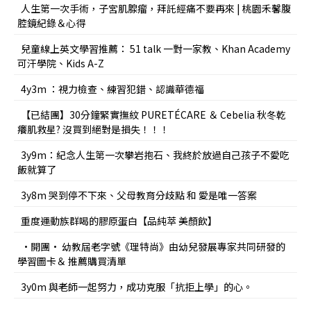
人生第一次手術，子宮肌腺瘤，拜託經痛不要再來 | 桃園禾馨腹
腔鏡紀錄＆心得
兒童線上英文學習推薦： 51 talk 一對一家教、Khan Academy
可汗學院、Kids A-Z
4y3m ：視力檢查、練習犯錯、認識華德福
【已結團】30分鐘緊實撫紋 PURETÉCARE ＆ Cebelia 秋冬乾
癢肌救星? 沒買到絕對是損失！！！
3y9m：紀念人生第一次攀岩抱石、我終於放過自己孩子不愛吃
飯就算了
3y8m 哭到停不下來、父母教育分歧點 和 愛是唯一答案
重度運動族群喝的膠原蛋白【品純萃 美顏飲】
•開團• 幼教屆老字號《理特尚》由幼兒發展專家共同研發的
學習圖卡＆ 推薦購買清單
3y0m 與老師一起努力，成功克服「抗拒上學」的心。