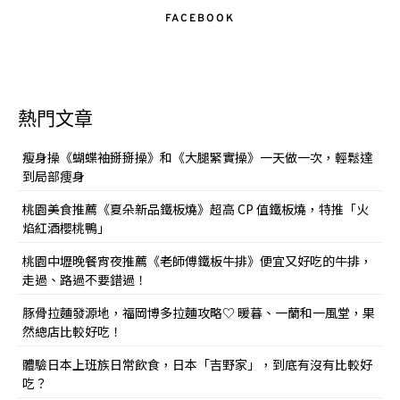
FACEBOOK
熱門文章
瘦身操《蝴蝶袖掰掰操》和《大腿緊實操》一天做一次，輕鬆達
到局部痩身
桃園美食推薦《夏朵新品鐵板燒》超高 CP 值鐵板燒，特推「火
焰紅酒櫻桃鴨」
桃園中壢晚餐宵夜推薦《老師傅鐵板牛排》便宜又好吃的牛排，
走過、路過不要錯過！
豚骨拉麵發源地，福岡博多拉麵攻略♡ 暖暮、一蘭和一風堂，果
然總店比較好吃！
體驗日本上班族日常飲食，日本「吉野家」，到底有沒有比較好
吃？