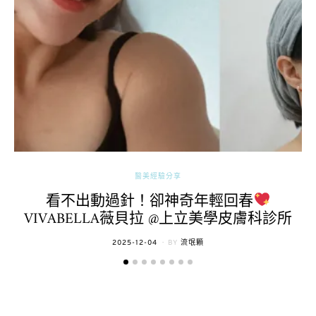
醫美經驗分享
看不出動過針！卻神奇年輕回春
VIVABELLA薇貝拉 @上立美學皮膚科診所
POSTED
2025-12-04
BY
流氓顆
ON