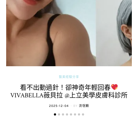
醫美經驗分享
看不出動過針！卻神奇年輕回春
VIVABELLA薇貝拉 @上立美學皮膚科診所
POSTED
2025-12-04
BY
流氓顆
ON