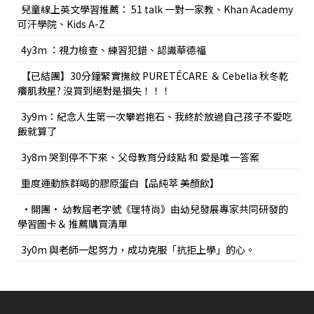
兒童線上英文學習推薦： 51 talk 一對一家教、Khan Academy
可汗學院、Kids A-Z
4y3m ：視力檢查、練習犯錯、認識華德福
【已結團】30分鐘緊實撫紋 PURETÉCARE ＆ Cebelia 秋冬乾
癢肌救星? 沒買到絕對是損失！！！
3y9m：紀念人生第一次攀岩抱石、我終於放過自己孩子不愛吃
飯就算了
3y8m 哭到停不下來、父母教育分歧點 和 愛是唯一答案
重度運動族群喝的膠原蛋白【品純萃 美顏飲】
•開團• 幼教屆老字號《理特尚》由幼兒發展專家共同研發的
學習圖卡＆ 推薦購買清單
3y0m 與老師一起努力，成功克服「抗拒上學」的心。