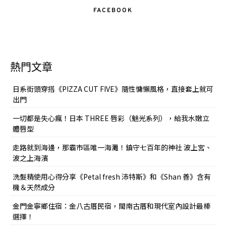
FACEBOOK
熱門文章
日系街頭穿搭《PIZZA CUT FIVE》隨性慵懶風格，直接套上就可
出門
一切都是失心瘋！日本 THREE 唇彩（魅光系列），給我水嫩立
體唇型
走路就到海邊，那霸市區唯一海灘！鎮守七百年的神社 波上宮、
波之上海濱
洗髮精使用心得分享《Petal fresh 沛特斯》和《Shan 善》含有
機＆天然成分
金門金寧鄉住宿：金八古厝民宿，閩南古厝和現代室內設計最棒
選擇！