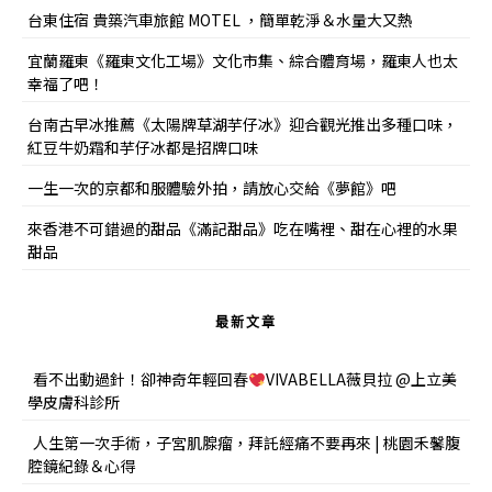
台東住宿 貴築汽車旅館 MOTEL ，簡單乾淨＆水量大又熱
宜蘭羅東《羅東文化工場》文化市集、綜合體育場，羅東人也太
幸福了吧！
台南古早冰推薦《太陽牌草湖芋仔冰》迎合觀光推出多種口味，
紅豆牛奶霜和芋仔冰都是招牌口味
一生一次的京都和服體驗外拍，請放心交給《夢館》吧
來香港不可錯過的甜品《滿記甜品》吃在嘴裡、甜在心裡的水果
甜品
最新文章
看不出動過針！卻神奇年輕回春
VIVABELLA薇貝拉 @上立美
學皮膚科診所
人生第一次手術，子宮肌腺瘤，拜託經痛不要再來 | 桃園禾馨腹
腔鏡紀錄＆心得