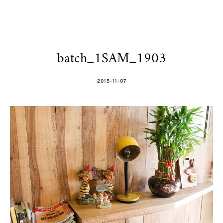
batch_1SAM_1903
POSTED
2015-11-07
ON