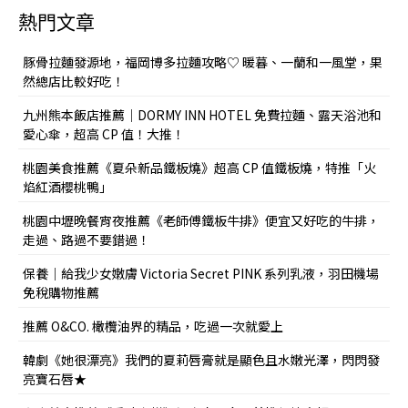
熱門文章
豚骨拉麵發源地，福岡博多拉麵攻略♡ 暖暮、一蘭和一風堂，果
然總店比較好吃！
九州熊本飯店推薦｜DORMY INN HOTEL 免費拉麵、露天浴池和
愛心傘，超高 CP 值！大推！
桃園美食推薦《夏朵新品鐵板燒》超高 CP 值鐵板燒，特推「火
焰紅酒櫻桃鴨」
桃園中壢晚餐宵夜推薦《老師傅鐵板牛排》便宜又好吃的牛排，
走過、路過不要錯過！
保養｜給我少女嫩膚 Victoria Secret PINK 系列乳液，羽田機場
免稅購物推薦
推薦 O&CO. 橄欖油界的精品，吃過一次就愛上
韓劇《她很漂亮》我們的夏莉唇膏就是顯色且水嫩光澤，閃閃發
亮寶石唇★