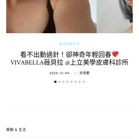
醫美經驗分享
看不出動過針！卻神奇年輕回春
VIVABELLA薇貝拉 @上立美學皮膚科診所
POSTED
2025-12-04
BY
流氓顆
ON
婚姻 & 生活