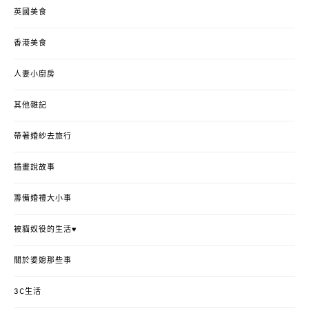
英國美食
香港美食
人妻小廚房
其他雜記
帶著婚紗去旅行
插畫說故事
籌備婚禮大小事
被貓奴役的生活♥
關於婆媳那些事
3C生活