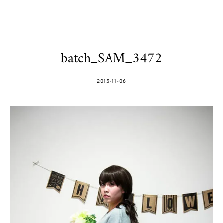
batch_SAM_3472
POSTED
2015-11-06
ON