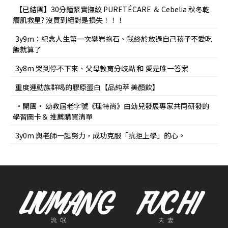
【已結團】30分鐘緊實撫紋 PURETÉCARE ＆ Cebelia 秋冬乾
癢肌救星? 沒買到絕對是損失！！！
3y9m：紀念人生第一次攀岩抱石、我終於放過自己孩子不愛吃
飯就算了
3y8m 哭到停不下來、父母教育分歧點 和 愛是唯一答案
重度運動族群喝的膠原蛋白【品純萃 美顏飲】
•開團• 幼教屆老字號《理特尚》由幼兒發展專家共同研發的
學習圖卡＆ 推薦購買清單
3y0m 與老師一起努力，成功克服「抗拒上學」的心。