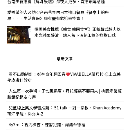
台南美食推薦《戽斗米糕》深夜人更多，首推鍋燒意麵
愛煮菜的人必訪♡台南巷弄內日本進口餐具《餐桌上的鹿
早。。。生活食器》應有盡有歡迎來挖寶！
桃園美食推薦《韓舍 韓國食堂》正統韓式醃肉以
水梨蘋果醃漬，讓人留下深刻印象的鮮甜口感
最新文章
看不出動過針！卻神奇年輕回春
VIVABELLA薇貝拉 @上立美
學皮膚科診所
人生第一次手術，子宮肌腺瘤，拜託經痛不要再來 | 桃園禾馨腹
腔鏡紀錄＆心得
兒童線上英文學習推薦： 51 talk 一對一家教、Khan Academy
可汗學院、Kids A-Z
4y3m ：視力檢查、練習犯錯、認識華德福