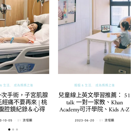
& 生活
成為媽媽之後
婚姻 & 生活
成為媽媽之後
一次手術，子宮肌腺
兒童線上英文學習推薦： 51
經痛不要再來 | 桃
talk 一對一家教、Khan
腹腔鏡紀錄＆心得
Academy可汗學院、Kids A-Z
TED
POSTED
3-10-05
BY
流氓顆
2023-06-20
BY
流氓顆
ON