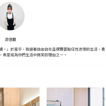
流氓顆
讀。」於是乎，我過著自由自在且偶爾耍點任性流氓的生活，喜
，希望成為你們生活中微笑的理由之一。