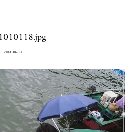
1010118.jpg
POSTED
2014-06-27
ON