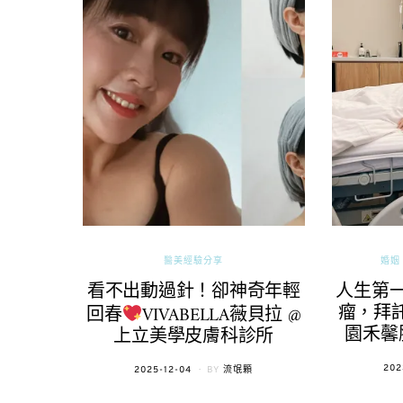
醫美經驗分享
婚姻 
看不出動過針！卻神奇年輕
人生第
瘤，拜託
回春
VIVABELLA薇貝拉 @
園禾馨
上立美學皮膚科診所
POS
202
POSTED
2025-12-04
BY
流氓顆
ON
ON