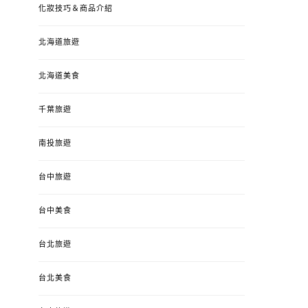
化妝技巧＆商品介紹
北海道旅遊
北海道美食
千葉旅遊
南投旅遊
台中旅遊
婚姻 & 生活
成為媽媽之後
婚姻 & 生活
成
台中美食
4y3m ：視力檢查、練習犯
【已結團】30
錯、認識華德福
PURETÉCARE ＆ 
台北旅遊
冬乾癢肌救星?
POSTED
2023-04-12
BY
流氓顆
是損失！
ON
台北美食
POSTED
2022-12-05
B
ON