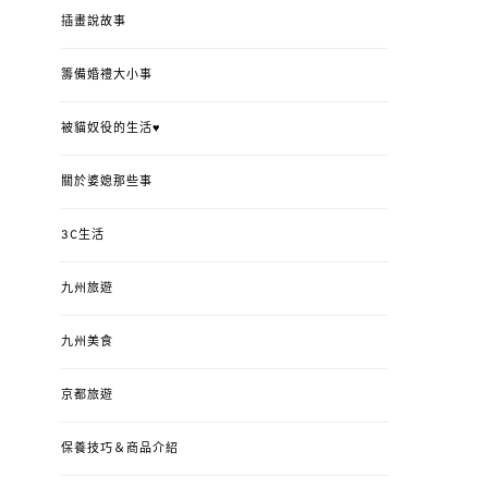
插畫說故事
籌備婚禮大小事
被貓奴役的生活♥
關於婆媳那些事
3C生活
九州旅遊
九州美食
京都旅遊
保養技巧＆商品介紹