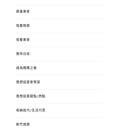
屏東美食
恆春旅遊
恆春美食
懷孕日誌
成為媽媽之後
我想這是家常菜
我想這是甜點/西點
收納技巧/生活巧思
新竹旅遊