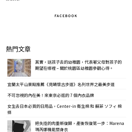
FACEBOOK
熱門文章
其實，送孩子去的幼稚園，代表著父母對孩子的
期望在哪裡 – 關於桃園區幼稚園參觀心得。
宜蘭太平山景點推薦《見晴懷古步道》名列世界之最美步道
不可忽視的內在美！來東京必逛的 7 個內衣品牌
女生去日本必買的日用品，Center-in 衛生棉 和 蘇菲 ソフィ 棉
條
把失控的肉重新復歸，產後恢復第一步：Marena
瑪芮娜機能塑身衣