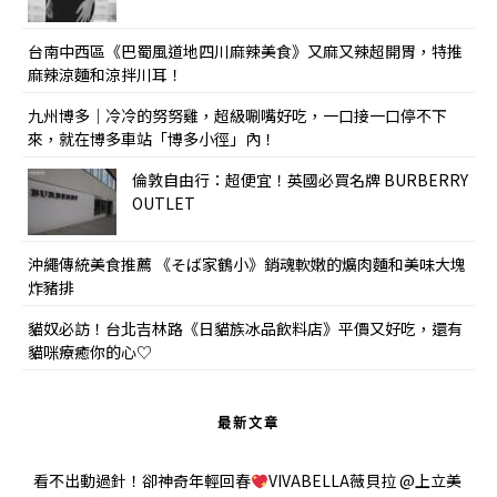
台南中西區《巴蜀風道地四川麻辣美食》又麻又辣超開胃，特推
麻辣涼麵和涼拌川耳！
九州博多｜冷冷的努努雞，超級唰嘴好吃，一口接一口停不下
來，就在博多車站「博多小徑」內！
倫敦自由行：超便宜！英國必買名牌 BURBERRY
OUTLET
沖繩傳統美食推薦 《そば家鶴小》銷魂軟嫩的爌肉麵和美味大塊
炸豬排
貓奴必訪！台北吉林路《日貓族冰品飲料店》平價又好吃，還有
貓咪療癒你的心♡
最新文章
看不出動過針！卻神奇年輕回春
VIVABELLA薇貝拉 @上立美