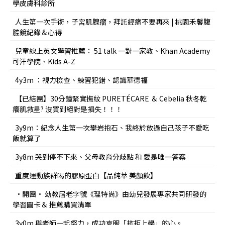
學皮膚科診所
人生第一次手術，子宮肌腺瘤，拜託經痛不要再來 | 桃園禾馨腹
腔鏡紀錄＆心得
兒童線上英文學習推薦： 51 talk 一對一家教、Khan Academy
可汗學院、Kids A-Z
4y3m ：視力檢查、練習犯錯、認識華德福
【已結團】30分鐘緊實撫紋 PURETÉCARE ＆ Cebelia 秋冬乾
癢肌救星? 沒買到絕對是損失！！！
3y9m：紀念人生第一次攀岩抱石、我終於放過自己孩子不愛吃
飯就算了
3y8m 哭到停不下來、父母教育分歧點 和 愛是唯一答案
重度運動族群喝的膠原蛋白【品純萃 美顏飲】
•開團• 幼教屆老字號《理特尚》由幼兒發展專家共同研發的
學習圖卡＆ 推薦購買清單
3y0m 與老師一起努力，成功克服「抗拒上學」的心。