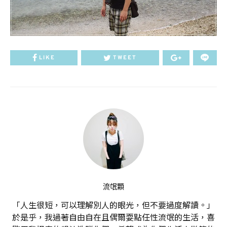
LIKE
TWEET
流氓顆
「人生很短，可以理解別人的眼光，但不要過度解讀。」
於是乎，我過著自由自在且偶爾耍點任性流氓的生活，喜