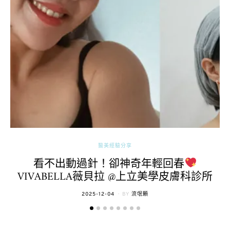
醫美經驗分享
看不出動過針！卻神奇年輕回春
VIVABELLA薇貝拉 @上立美學皮膚科診所
POSTED
2025-12-04
BY
流氓顆
ON