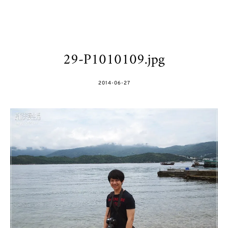
29-P1010109.jpg
POSTED
2014-06-27
ON