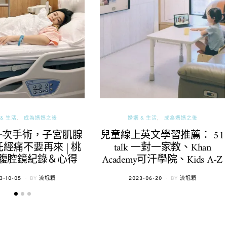
& 生活
成為媽媽之後
婚姻 & 生活
成為媽媽之後
一次手術，子宮肌腺
兒童線上英文學習推薦： 51
經痛不要再來 | 桃
talk 一對一家教、Khan
腹腔鏡紀錄＆心得
Academy可汗學院、Kids A-Z
TED
POSTED
3-10-05
BY
流氓顆
2023-06-20
BY
流氓顆
ON