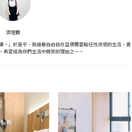
流氓顆
讀。」於是乎，我過著自由自在且偶爾耍點任性流氓的生活，喜
，希望成為你們生活中微笑的理由之一。