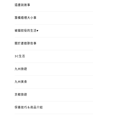
插畫說故事
籌備婚禮大小事
被貓奴役的生活♥
關於婆媳那些事
3C生活
九州旅遊
九州美食
京都旅遊
保養技巧＆商品介紹