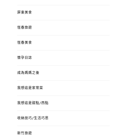
屏東美食
恆春旅遊
恆春美食
懷孕日誌
成為媽媽之後
我想這是家常菜
我想這是甜點/西點
收納技巧/生活巧思
新竹旅遊