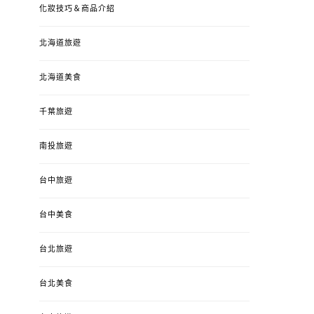
化妝技巧＆商品介紹
北海道旅遊
北海道美食
千葉旅遊
南投旅遊
婚姻 & 生活
成為媽媽之後
婚姻 & 生活
成
台中旅遊
4y3m ：視力檢查、練習犯
【已結團】30
錯、認識華德福
PURETÉCARE ＆ 
冬乾癢肌救星?
台中美食
POSTED
2023-04-12
BY
流氓顆
是損失！
ON
台北旅遊
POSTED
2022-12-05
B
ON
台北美食