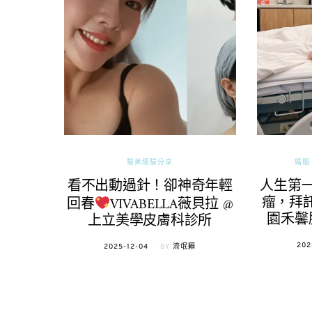
醫美經驗分享
婚姻 
看不出動過針！卻神奇年輕
人生第
瘤，拜託
回春
VIVABELLA薇貝拉 @
園禾馨
上立美學皮膚科診所
POS
202
POSTED
2025-12-04
BY
流氓顆
ON
ON