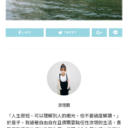
LIKE
TWEET
流氓顆
「人生很短，可以理解別人的眼光，但不要過度解讀。」
於是乎，我過著自由自在且偶爾耍點任性流氓的生活，喜