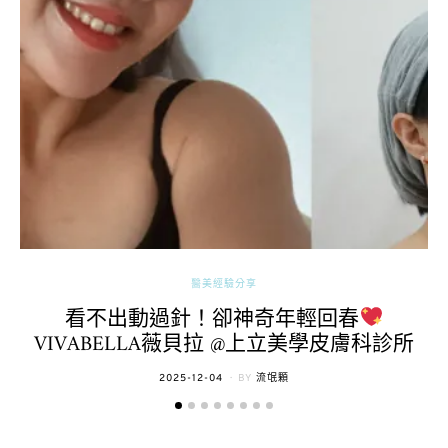
醫美經驗分享
看不出動過針！卻神奇年輕回春
VIVABELLA薇貝拉 @上立美學皮膚科診所
POSTED
2025-12-04
BY
流氓顆
ON