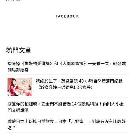
FACEBOOK
熱門文章
瘦身操《蝴蝶袖掰掰操》和《大腿緊實操》一天做一次，輕鬆達
到局部痩身
我終於生了，茂盛醫院 43 小時自然產奮鬥紀錄
（減痛分娩＋樂得兒LDR病房）
擄獲你的拍照魂，去金門不能錯過 14 個景點特搜！內附大小金
門交通說明
體驗日本上班族日常飲食，日本「吉野家」，到底有沒有比較好
吃？