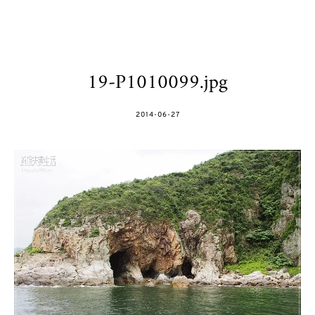
19-P1010099.jpg
POSTED
2014-06-27
ON