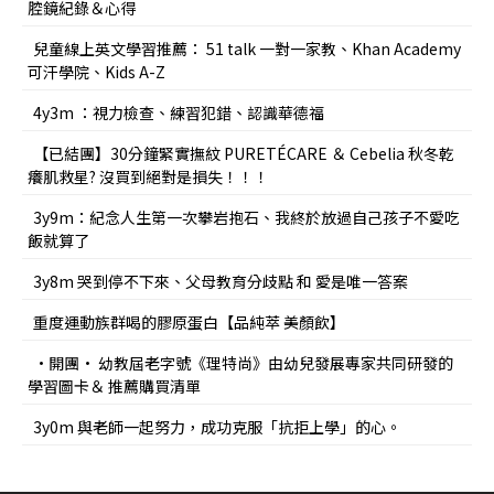
腔鏡紀錄＆心得
兒童線上英文學習推薦： 51 talk 一對一家教、Khan Academy
可汗學院、Kids A-Z
4y3m ：視力檢查、練習犯錯、認識華德福
【已結團】30分鐘緊實撫紋 PURETÉCARE ＆ Cebelia 秋冬乾
癢肌救星? 沒買到絕對是損失！！！
3y9m：紀念人生第一次攀岩抱石、我終於放過自己孩子不愛吃
飯就算了
3y8m 哭到停不下來、父母教育分歧點 和 愛是唯一答案
重度運動族群喝的膠原蛋白【品純萃 美顏飲】
•開團• 幼教屆老字號《理特尚》由幼兒發展專家共同研發的
學習圖卡＆ 推薦購買清單
3y0m 與老師一起努力，成功克服「抗拒上學」的心。