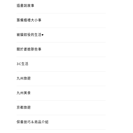
插畫說故事
籌備婚禮大小事
被貓奴役的生活♥
關於婆媳那些事
3C生活
九州旅遊
九州美食
京都旅遊
保養技巧＆商品介紹