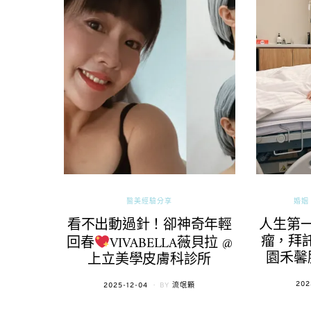
醫美經驗分享
婚姻 
看不出動過針！卻神奇年輕
人生第
瘤，拜託
回春
VIVABELLA薇貝拉 @
園禾馨
上立美學皮膚科診所
POS
202
POSTED
2025-12-04
BY
流氓顆
ON
ON