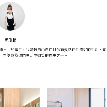
流氓顆
讀。」於是乎，我過著自由自在且偶爾耍點任性流氓的生活，喜
，希望成為你們生活中微笑的理由之一。