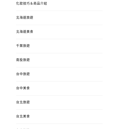
化妝技巧＆商品介紹
北海道旅遊
北海道美食
千葉旅遊
南投旅遊
台中旅遊
婚姻 & 生活
成為媽媽之後
婚姻 & 生活
成
台中美食
4y3m ：視力檢查、練習犯
【已結團】30
錯、認識華德福
PURETÉCARE ＆ 
台北旅遊
冬乾癢肌救星?
POSTED
2023-04-12
BY
流氓顆
是損失！
ON
台北美食
POSTED
2022-12-05
B
ON