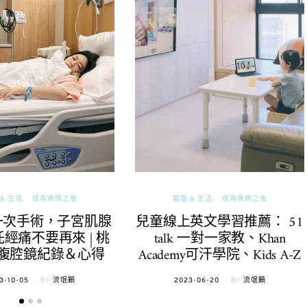
& 生活
成為媽媽之後
婚姻 & 生活
成為媽媽之後
一次手術，子宮肌腺
兒童線上英文學習推薦： 51
經痛不要再來 | 桃
talk 一對一家教、Khan
腹腔鏡紀錄＆心得
Academy可汗學院、Kids A-Z
TED
POSTED
3-10-05
BY
流氓顆
2023-06-20
BY
流氓顆
ON