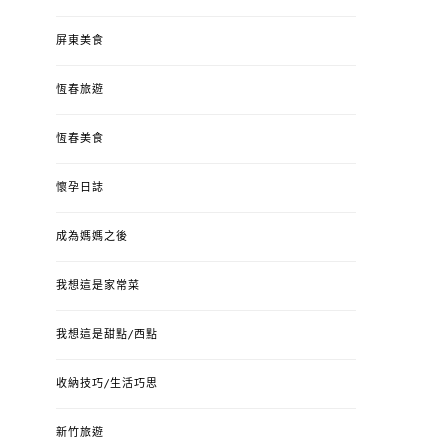
屏東美食
恆春旅遊
恆春美食
懷孕日誌
成為媽媽之後
我想這是家常菜
我想這是甜點/西點
收納技巧/生活巧思
新竹旅遊