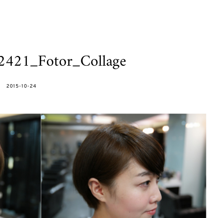
421_Fotor_Collage
POSTED
2015-10-24
ON