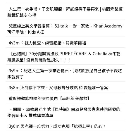
人生第一次手術，子宮肌腺瘤，拜託經痛不要再來 | 桃園禾馨腹
腔鏡紀錄＆心得
兒童線上英文學習推薦： 51 talk 一對一家教、Khan Academy
可汗學院、Kids A-Z
4y3m ：視力檢查、練習犯錯、認識華德福
【已結團】30分鐘緊實撫紋 PURETÉCARE ＆ Cebelia 秋冬乾
癢肌救星? 沒買到絕對是損失！！！
3y9m：紀念人生第一次攀岩抱石、我終於放過自己孩子不愛吃
飯就算了
3y8m 哭到停不下來、父母教育分歧點 和 愛是唯一答案
重度運動族群喝的膠原蛋白【品純萃 美顏飲】
•開團• 幼教屆老字號《理特尚》由幼兒發展專家共同研發的
學習圖卡＆ 推薦購買清單
3y0m 與老師一起努力，成功克服「抗拒上學」的心。