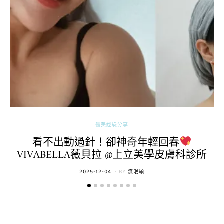
醫美經驗分享
看不出動過針！卻神奇年輕回春
VIVABELLA薇貝拉 @上立美學皮膚科診所
POSTED
2025-12-04
BY
流氓顆
ON