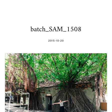
batch_SAM_1508
POSTED
2015-10-20
ON