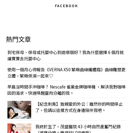
FACEBOOK
熱門文章
到宅保母、保母或托嬰中心到底哪個好？我為什麼選擇 6 個月就
讓寶寶去托嬰中心
使用一個月心得報告《VERNA X50 緊緻曲線纖體霜》曲線雕塑更
立體，緊緻保濕一起來♡
早晨沒時間手沖咖啡？ Nescafe 雀巢金牌咖啡機 ，解決我對咖啡
因的渴求，快速喚醒靈肉分離的我。
【紀念刺青】致親愛的外公：雖然你的時間停止
了，但請以這樣方式在身邊陪伴我吧。
我終於生了，茂盛醫院 43 小時自然產奮鬥紀錄
（減痛分娩＋樂得兒LDR病房）