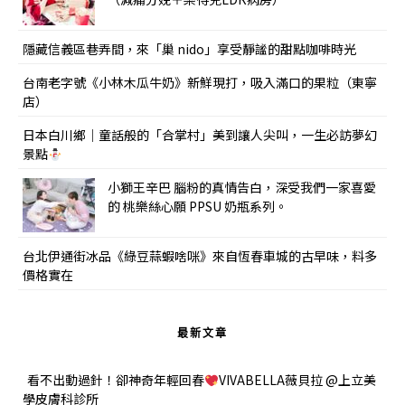
隱藏信義區巷弄間，來「巢 nido」享受靜謐的甜點咖啡時光
台南老字號《小林木瓜牛奶》新鮮現打，吸入滿口的果粒（東寧
店）
日本白川鄉｜童話般的「合掌村」美到讓人尖叫，一生必訪夢幻
景點
小獅王辛巴 腦粉的真情告白，深受我們一家喜愛
的 桃樂絲心願 PPSU 奶瓶系列。
台北伊通街冰品《綠豆蒜蝦啥咪》來自恆春車城的古早味，料多
價格實在
最新文章
看不出動過針！卻神奇年輕回春
VIVABELLA薇貝拉 @上立美
學皮膚科診所