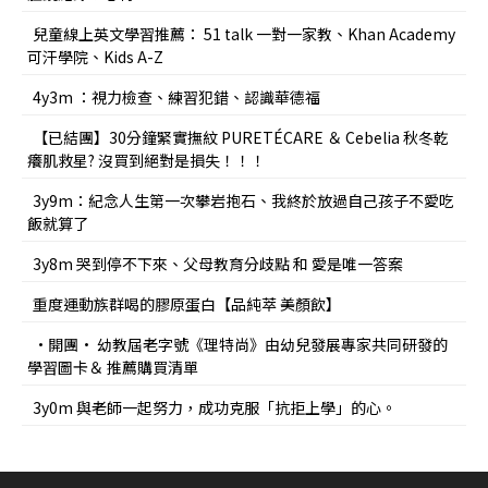
兒童線上英文學習推薦： 51 talk 一對一家教、Khan Academy
可汗學院、Kids A-Z
4y3m ：視力檢查、練習犯錯、認識華德福
【已結團】30分鐘緊實撫紋 PURETÉCARE ＆ Cebelia 秋冬乾
癢肌救星? 沒買到絕對是損失！！！
3y9m：紀念人生第一次攀岩抱石、我終於放過自己孩子不愛吃
飯就算了
3y8m 哭到停不下來、父母教育分歧點 和 愛是唯一答案
重度運動族群喝的膠原蛋白【品純萃 美顏飲】
•開團• 幼教屆老字號《理特尚》由幼兒發展專家共同研發的
學習圖卡＆ 推薦購買清單
3y0m 與老師一起努力，成功克服「抗拒上學」的心。