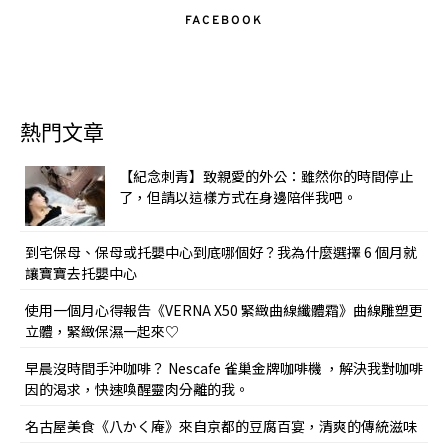
FACEBOOK
熱門文章
【紀念刺青】致親愛的外公：雖然你的時間停止
了，但請以這樣方式在身邊陪伴我吧。
到宅保母、保母或托嬰中心到底哪個好？我為什麼選擇 6 個月就
讓寶寶去托嬰中心
使用一個月心得報告《VERNA X50 緊緻曲線纖體霜》曲線雕塑更
立體，緊緻保濕一起來♡
早晨沒時間手沖咖啡？ Nescafe 雀巢金牌咖啡機 ，解決我對咖啡
因的渴求，快速喚醒靈肉分離的我。
名古屋美食《八かく庵》來自京都的豆腐百宴，清爽的傳統滋味