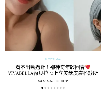
醫美經驗分享
看不出動過針！卻神奇年輕回春
VIVABELLA薇貝拉 @上立美學皮膚科診所
POSTED
2025-12-04
BY
流氓顆
ON