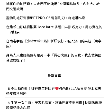
擄獲你的拍照魂，去金門不能錯過 14 個景點特搜！內附大小金
門交通說明
寵物剃毛好幫手!PETPRO-C6 電剪剃刀，剃毛咻咻咻
台北松山咖啡廳推薦 Joco latte 多種口味熱巧克力，用心實在的
一間好店
台南老字號《小林木瓜牛奶》新鮮現打，吸入滿口的果粒（東寧
店）
身為人夫也應該要有讓另一半「賞心悅目」的自覺，我去做美國
音波拉提了！
最新文章
看不出動過針！卻神奇年輕回春
VIVABELLA薇貝拉 @上立美
學皮膚科診所
人生第一次手術，子宮肌腺瘤，拜託經痛不要再來 | 桃園禾馨腹
腔鏡紀錄＆心得