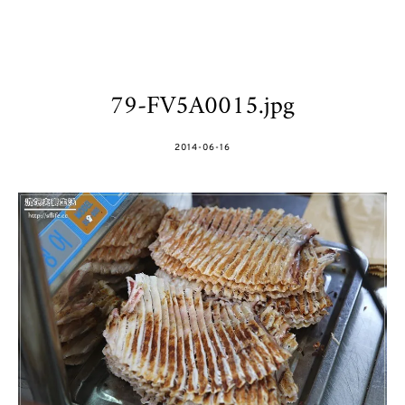
79-FV5A0015.jpg
POSTED
2014-06-16
ON