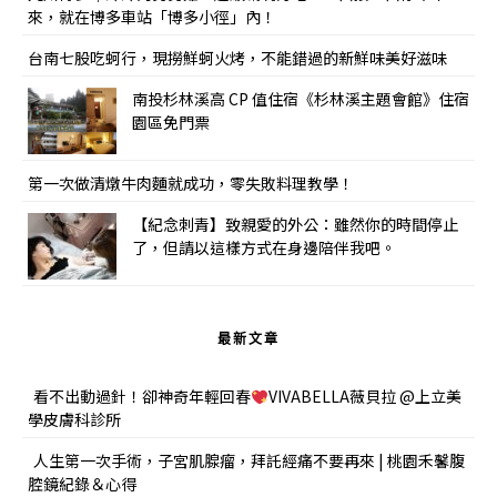
來，就在博多車站「博多小徑」內！
台南七股吃蚵行，現撈鮮蚵火烤，不能錯過的新鮮味美好滋味
南投杉林溪高 CP 值住宿《杉林溪主題會館》住宿
園區免門票
第一次做清燉牛肉麵就成功，零失敗料理教學！
【紀念刺青】致親愛的外公：雖然你的時間停止
了，但請以這樣方式在身邊陪伴我吧。
最新文章
看不出動過針！卻神奇年輕回春
VIVABELLA薇貝拉 @上立美
學皮膚科診所
人生第一次手術，子宮肌腺瘤，拜託經痛不要再來 | 桃園禾馨腹
腔鏡紀錄＆心得