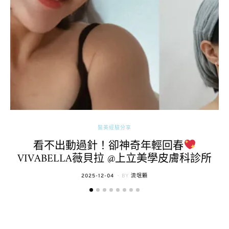
醫美經驗分享
看不出動過針！卻神奇年輕回春
VIVABELLA薇貝拉 @上立美學皮膚科診所
POSTED
2025-12-04
BY
流氓顆
ON