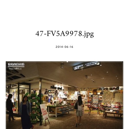
47-FV5A9978.jpg
POSTED
2014-06-16
ON