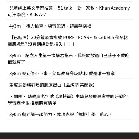
兒童線上英文學習推薦： 51 talk 一對一家教、Khan Academy
可汗學院、Kids A-Z
4y3m ：視力檢查、練習犯錯、認識華德福
【已結團】30分鐘緊實撫紋 PURETÉCARE ＆ Cebelia 秋冬乾
癢肌救星? 沒買到絕對是損失！！！
3y9m：紀念人生第一次攀岩抱石、我終於放過自己孩子不愛吃
飯就算了
3y8m 哭到停不下來、父母教育分歧點 和 愛是唯一答案
重度運動族群喝的膠原蛋白【品純萃 美顏飲】
•開團• 幼教屆老字號《理特尚》由幼兒發展專家共同研發的
學習圖卡＆ 推薦購買清單
3y0m 與老師一起努力，成功克服「抗拒上學」的心。