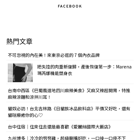
FACEBOOK
熱門文章
不可忽視的內在美！來東京必逛的 7 個內衣品牌
把失控的肉重新復歸，產後恢復第一步：Marena
瑪芮娜機能塑身衣
台南中西區《巴蜀風道地四川麻辣美食》又麻又辣超開胃，特推
麻辣涼麵和涼拌川耳！
貓奴必訪！台北吉林路《日貓族冰品飲料店》平價又好吃，還有
貓咪療癒你的心♡
台中住宿｜住來住去還是最喜歡《愛麗絲國際大飯店》
九州博多｜冷冷的努努雞，超級唰嘴好吃，一口接一口停不下