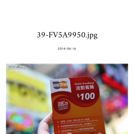
39-FV5A9950.jpg
POSTED
2014-06-16
ON