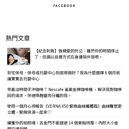
FACEBOOK
熱門文章
【紀念刺青】致親愛的外公：雖然你的時間停止
了，但請以這樣方式在身邊陪伴我吧。
到宅保母、保母或托嬰中心到底哪個好？我為什麼選擇 6 個月就
讓寶寶去托嬰中心
早晨沒時間手沖咖啡？ Nescafe 雀巢金牌咖啡機 ，解決我對咖啡
因的渴求，快速喚醒靈肉分離的我。
使用一個月心得報告《VERNA X50 緊緻曲線纖體霜》曲線雕塑更
立體，緊緻保濕一起來♡
擄獲你的拍照魂，去金門不能錯過 14 個景點特搜！內附大小金
門交通說明