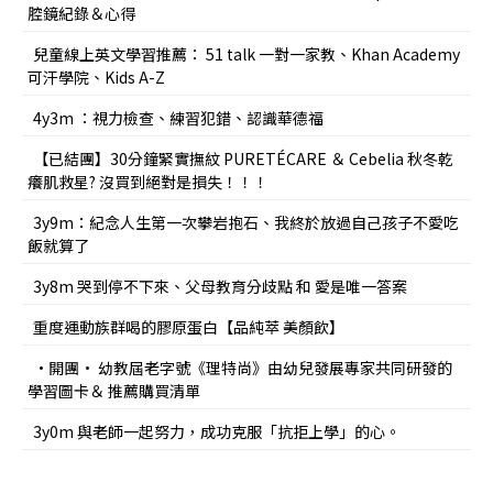
腔鏡紀錄＆心得
兒童線上英文學習推薦： 51 talk 一對一家教、Khan Academy
可汗學院、Kids A-Z
4y3m ：視力檢查、練習犯錯、認識華德福
【已結團】30分鐘緊實撫紋 PURETÉCARE ＆ Cebelia 秋冬乾
癢肌救星? 沒買到絕對是損失！！！
3y9m：紀念人生第一次攀岩抱石、我終於放過自己孩子不愛吃
飯就算了
3y8m 哭到停不下來、父母教育分歧點 和 愛是唯一答案
重度運動族群喝的膠原蛋白【品純萃 美顏飲】
•開團• 幼教屆老字號《理特尚》由幼兒發展專家共同研發的
學習圖卡＆ 推薦購買清單
3y0m 與老師一起努力，成功克服「抗拒上學」的心。