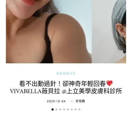
醫美經驗分享
看不出動過針！卻神奇年輕回春
VIVABELLA薇貝拉 @上立美學皮膚科診所
POSTED
2025-12-04
BY
流氓顆
ON