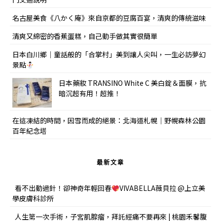
名古屋美食《八かく庵》來自京都的豆腐百宴，清爽的傳統滋味
清爽又綿密的香蕉蛋糕，自己動手做其實很簡單
日本白川鄉｜童話般的「合掌村」美到讓人尖叫，一生必訪夢幻
景點
日本藥妝 TRANSINO White C 美白錠＆面膜，抗
暗沉超有用！超推！
在這凍結的時間，因雪而成的絕景：北海道札幌｜野幌森林公園
百年紀念塔
最新文章
看不出動過針！卻神奇年輕回春
VIVABELLA薇貝拉 @上立美
學皮膚科診所
人生第一次手術，子宮肌腺瘤，拜託經痛不要再來 | 桃園禾馨腹