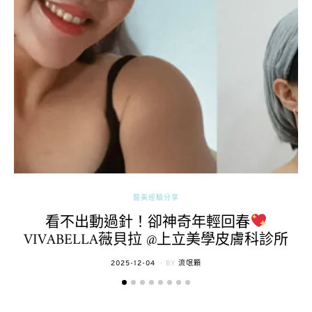
醫美經驗分享
看不出動過針！卻神奇年輕回春
VIVABELLA薇貝拉 @上立美學皮膚科診所
POSTED
2025-12-04
BY
流氓顆
ON