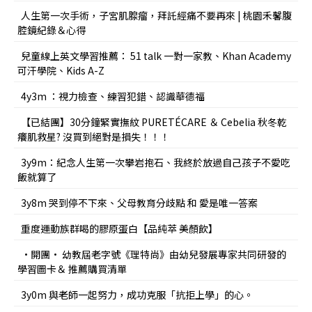
人生第一次手術，子宮肌腺瘤，拜託經痛不要再來 | 桃園禾馨腹
腔鏡紀錄＆心得
兒童線上英文學習推薦： 51 talk 一對一家教、Khan Academy
可汗學院、Kids A-Z
4y3m ：視力檢查、練習犯錯、認識華德福
【已結團】30分鐘緊實撫紋 PURETÉCARE ＆ Cebelia 秋冬乾
癢肌救星? 沒買到絕對是損失！！！
3y9m：紀念人生第一次攀岩抱石、我終於放過自己孩子不愛吃
飯就算了
3y8m 哭到停不下來、父母教育分歧點 和 愛是唯一答案
重度運動族群喝的膠原蛋白【品純萃 美顏飲】
•開團• 幼教屆老字號《理特尚》由幼兒發展專家共同研發的
學習圖卡＆ 推薦購買清單
3y0m 與老師一起努力，成功克服「抗拒上學」的心。