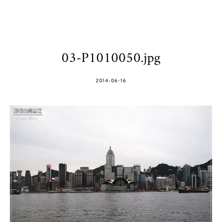
03-P1010050.jpg
POSTED
2014-06-16
ON