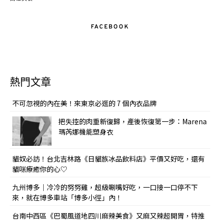
FACEBOOK
熱門文章
不可忽視的內在美！來東京必逛的 7 個內衣品牌
把失控的肉重新復歸，產後恢復第一步：Marena
瑪芮娜機能塑身衣
貓奴必訪！台北吉林路《日貓族冰品飲料店》平價又好吃，還有
貓咪療癒你的心♡
九州博多｜冷冷的努努雞，超級唰嘴好吃，一口接一口停不下
來，就在博多車站「博多小徑」內！
台南中西區《巴蜀風道地四川麻辣美食》又麻又辣超開胃，特推