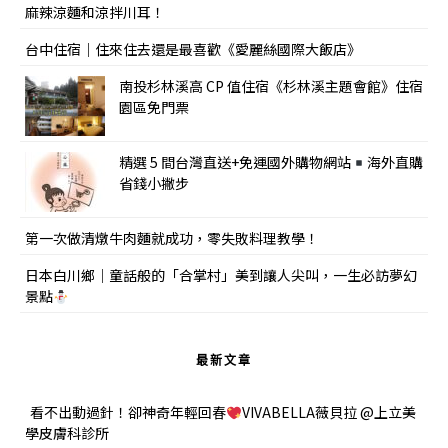
麻辣涼麵和涼拌川耳！
台中住宿｜住來住去還是最喜歡《愛麗絲國際大飯店》
南投杉林溪高 CP 值住宿《杉林溪主題會館》住宿
園區免門票
精選 5 間台灣直送+免運國外購物網站
海外直購
省錢小撇步
第一次做清燉牛肉麵就成功，零失敗料理教學！
日本白川鄉｜童話般的「合掌村」美到讓人尖叫，一生必訪夢幻
景點
最新文章
看不出動過針！卻神奇年輕回春
VIVABELLA薇貝拉 @上立美
學皮膚科診所