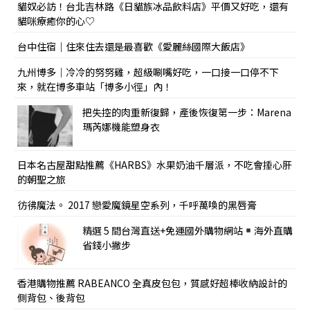
貓奴必訪！台北吉林路《日貓族冰品飲料店》平價又好吃，還有
貓咪療癒你的心♡
台中住宿｜住來住去還是最喜歡《愛麗絲國際大飯店》
九州博多｜冷冷的努努雞，超級唰嘴好吃，一口接一口停不下
來，就在博多車站「博多小徑」內！
把失控的肉重新復歸，產後恢復第一步：Marena
瑪芮娜機能塑身衣
日本名古屋甜點推薦《HARBS》水果奶油千層派，不吃會捶心肝
的朝聖之旅
彷彿魔法。 2017 戀愛魔鏡星空系列，千呼萬喚的黑唇膏
精選 5 間台灣直送+免運國外購物網站
海外直購
省錢小撇步
香港購物推薦 RABEANCO 全真皮包包，質感好超棒收納設計的
側背包、後背包