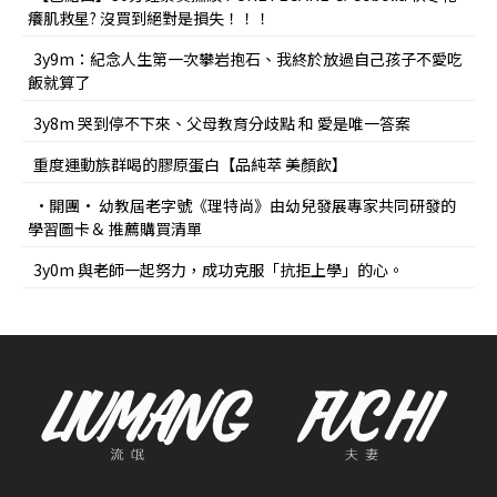
癢肌救星? 沒買到絕對是損失！！！
3y9m：紀念人生第一次攀岩抱石、我終於放過自己孩子不愛吃
飯就算了
3y8m 哭到停不下來、父母教育分歧點 和 愛是唯一答案
重度運動族群喝的膠原蛋白【品純萃 美顏飲】
•開團• 幼教屆老字號《理特尚》由幼兒發展專家共同研發的
學習圖卡＆ 推薦購買清單
3y0m 與老師一起努力，成功克服「抗拒上學」的心。