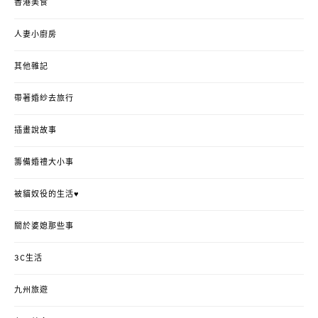
香港美食
人妻小廚房
其他雜記
帶著婚紗去旅行
插畫說故事
籌備婚禮大小事
被貓奴役的生活♥
關於婆媳那些事
3C生活
九州旅遊