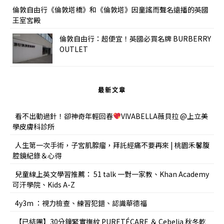
倫敦自由行《倫敦塔橋》和《倫敦塔》因童謠而聲名遠播的英國
王室宮殿
倫敦自由行：超便宜！英國必買名牌 BURBERRY
OUTLET
最新文章
看不出動過針！卻神奇年輕回春
VIVABELLA薇貝拉 @上立美
學皮膚科診所
人生第一次手術，子宮肌腺瘤，拜託經痛不要再來 | 桃園禾馨腹
腔鏡紀錄＆心得
兒童線上英文學習推薦： 51 talk 一對一家教、Khan Academy
可汗學院、Kids A-Z
4y3m ：視力檢查、練習犯錯、認識華德福
【已結團】30分鐘緊實撫紋 PURETÉCARE ＆ Cebelia 秋冬乾