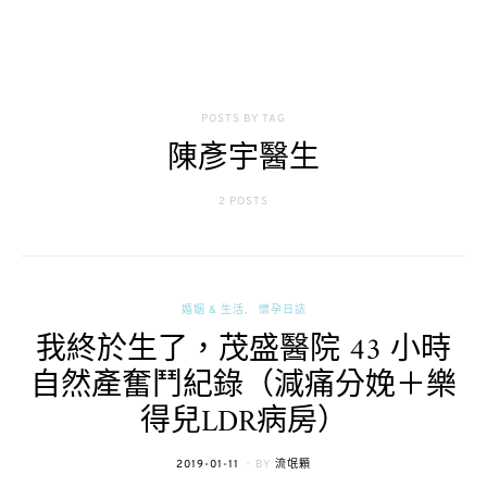
POSTS BY TAG
陳彥宇醫生
2 POSTS
婚姻 & 生活
懷孕日誌
我終於生了，茂盛醫院 43 小時
自然產奮鬥紀錄（減痛分娩＋樂
得兒LDR病房）
POSTED
2019-01-11
BY
流氓顆
ON