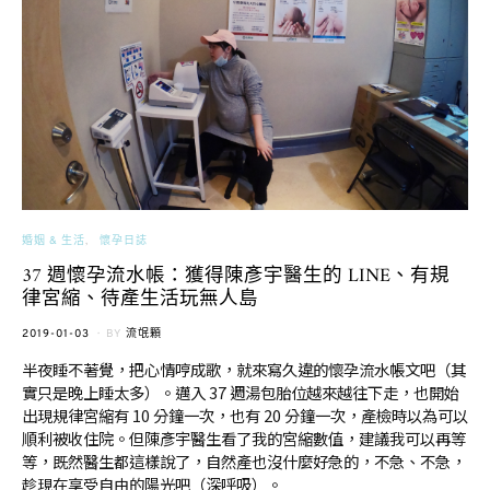
婚姻 & 生活
懷孕日誌
37 週懷孕流水帳：獲得陳彥宇醫生的 LINE、有規
律宮縮、待產生活玩無人島
POSTED
2019-01-03
BY
流氓顆
ON
半夜睡不著覺，把心情哼成歌，就來寫久違的懷孕流水帳文吧（其
實只是晚上睡太多）。邁入 37 週湯包胎位越來越往下走，也開始
出現規律宮縮有 10 分鐘一次，也有 20 分鐘一次，產檢時以為可以
順利被收住院。但陳彥宇醫生看了我的宮縮數值，建議我可以再等
等，既然醫生都這樣說了，自然產也沒什麼好急的，不急、不急，
趁現在享受自由的陽光吧（深呼吸）。