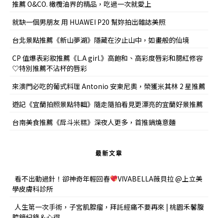
推薦 O&CO. 橄欖油界的精品，吃過一次就愛上
就缺一個男朋友 用 HUAWEI P20 幫妳拍出雜誌美照
台北景點推薦《新山夢湖》隱藏在汐止山中，如畫般的仙境
CP 值爆表彩妝推薦《L.A girl.》高飽和、高彩度唇彩和腮紅修容
♡特別推薦不沾杯的唇彩
來澳門必吃的葡式料理 Antonio 安東尼奧，榮獲米其林 2 星推薦
遊記《宜蘭拍照景點特輯》隨走隨拍看見更漂亮的宜蘭好景推薦
台南美食推薦《戽斗米糕》深夜人更多，首推鍋燒意麵
最新文章
看不出動過針！卻神奇年輕回春
VIVABELLA薇貝拉 @上立美
學皮膚科診所
人生第一次手術，子宮肌腺瘤，拜託經痛不要再來 | 桃園禾馨腹
腔鏡紀錄＆心得