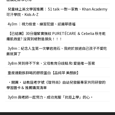
兒童線上英文學習推薦： 51 talk 一對一家教、Khan Academy
可汗學院、Kids A-Z
4y3m ：視力檢查、練習犯錯、認識華德福
【已結團】30分鐘緊實撫紋 PURETÉCARE ＆ Cebelia 秋冬乾
癢肌救星? 沒買到絕對是損失！！！
3y9m：紀念人生第一次攀岩抱石、我終於放過自己孩子不愛吃
飯就算了
3y8m 哭到停不下來、父母教育分歧點 和 愛是唯一答案
重度運動族群喝的膠原蛋白【品純萃 美顏飲】
•開團• 幼教屆老字號《理特尚》由幼兒發展專家共同研發的
學習圖卡＆ 推薦購買清單
3y0m 與老師一起努力，成功克服「抗拒上學」的心。