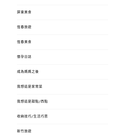
屏東美食
恆春旅遊
恆春美食
懷孕日誌
成為媽媽之後
我想這是家常菜
我想這是甜點/西點
收納技巧/生活巧思
新竹旅遊