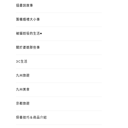
插畫說故事
籌備婚禮大小事
被貓奴役的生活♥
關於婆媳那些事
3C生活
九州旅遊
九州美食
京都旅遊
保養技巧＆商品介紹