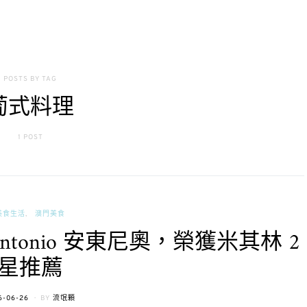
POSTS BY TAG
葡式料理
1 POST
美食生活
澳門美食
tonio 安東尼奧，榮獲米其林 2
星推薦
TED
6-06-26
BY
流氓顆