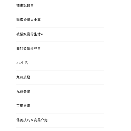
插畫說故事
籌備婚禮大小事
被貓奴役的生活♥
關於婆媳那些事
3C生活
九州旅遊
九州美食
京都旅遊
保養技巧＆商品介紹