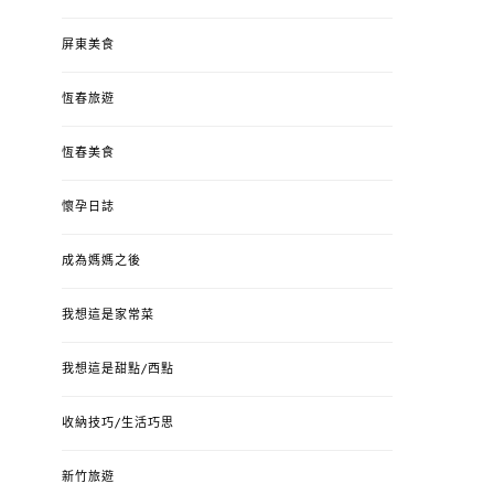
屏東美食
恆春旅遊
恆春美食
懷孕日誌
成為媽媽之後
我想這是家常菜
我想這是甜點/西點
收納技巧/生活巧思
新竹旅遊