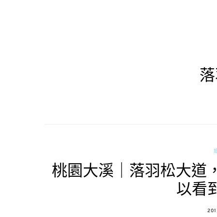
落
桃園大溪｜落羽松大道，
以看
PO
201