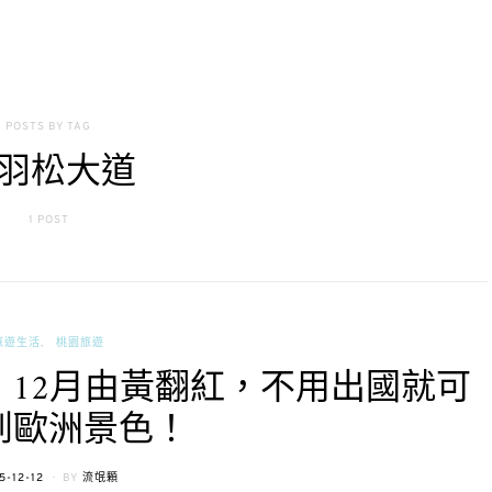
POSTS BY TAG
羽松大道
1 POST
旅遊生活
桃園旅遊
12月由黃翻紅，不用出國就可
到歐洲景色！
STED
5-12-12
BY
流氓顆