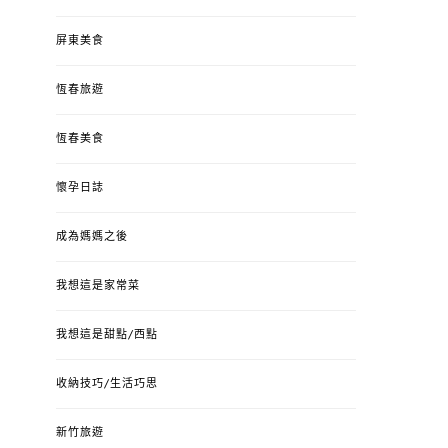
屏東美食
恆春旅遊
恆春美食
懷孕日誌
成為媽媽之後
我想這是家常菜
我想這是甜點/西點
收納技巧/生活巧思
新竹旅遊