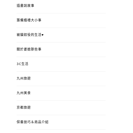
插畫說故事
籌備婚禮大小事
被貓奴役的生活♥
關於婆媳那些事
3C生活
九州旅遊
九州美食
京都旅遊
保養技巧＆商品介紹