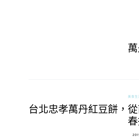
萬
美食生
台北忠孝萬丹紅豆餅，從
春
POS
201