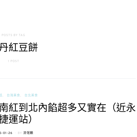
POSTS BY TAG
丹紅豆餅
1 POST
活
台灣美食
台北美食
南紅到北內餡超多又實在（近永
捷運站）
TED
5-01-26
BY
流氓顆