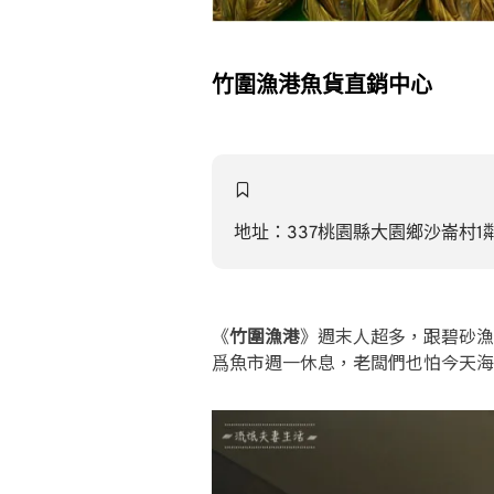
竹圍漁港魚貨直銷中心
地址：337桃園縣大園鄉沙崙村1鄰1
《
竹圍漁港
》週末人超多，跟碧砂漁
爲魚市週一休息，老闆們也怕今天海