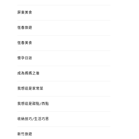
屏東美食
恆春旅遊
恆春美食
懷孕日誌
成為媽媽之後
我想這是家常菜
我想這是甜點/西點
收納技巧/生活巧思
新竹旅遊