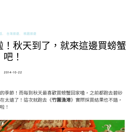
活
台灣旅遊
桃園旅遊
啦！秋天到了，就來這邊買螃蟹
吧！
POSTED
2014-10-22
ON
的季節！而每到秋天最喜歡買螃蟹回家嗑，之前都跑去碧砂
在太遠了！這次就跑去《
竹圍漁港
》實際採買結果也不錯，
啦！