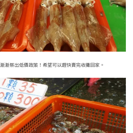
漸漸祭出低價政策！希望可以趕快賣完收攤回家。