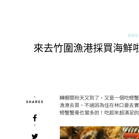
旅遊生
來去竹圍漁港採買海鮮
轉眼間秋天又到了，又是一個吃螃蟹
1
SHARES
漁港去買，不過因為住在林口要去實
螃蟹蟹膏也蠻多的！吃起來超滿足的
1