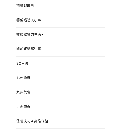
插畫說故事
籌備婚禮大小事
被貓奴役的生活♥
關於婆媳那些事
3C生活
九州旅遊
九州美食
京都旅遊
保養技巧＆商品介紹