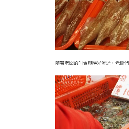
隨著老闆的叫賣與時光流逝，老闆們